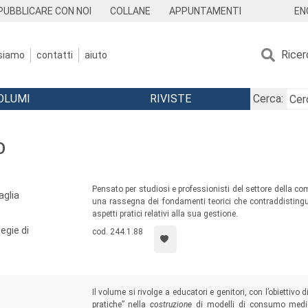
EN
PUBBLICARE CON NOI
COLLANE
APPUNTAMENTI
Ricer
 siamo
contatti
aiuto
OLUMI
RIVISTE
Cerca:
O
Pensato per studiosi e professionisti del settore della c
aglia
una rassegna dei fondamenti teorici che contraddistinguo
aspetti pratici relativi alla sua gestione.
egie di
cod. 244.1.88
Il volume si rivolge a educatori e genitori, con l’obiettiv
pratiche” nella
costruzione
di modelli di consumo medial