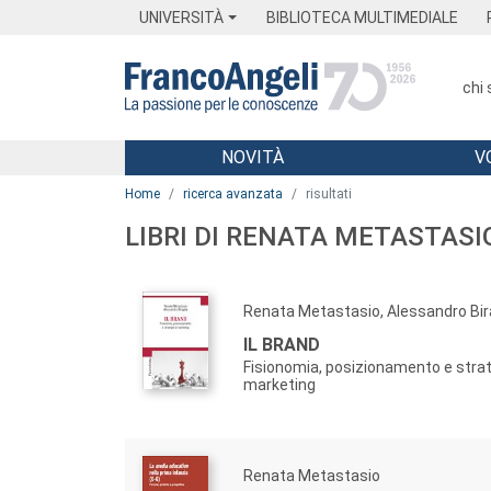
Menu
Main content
Footer
Menu
UNIVERSITÀ
BIBLIOTECA MULTIMEDIALE
chi
NOVITÀ
V
Main content
Home
ricerca avanzata
risultati
LIBRI DI RENATA METASTASI
Renata Metastasio, Alessandro Bir
IL BRAND
Fisionomia, posizionamento e strat
marketing
Renata Metastasio