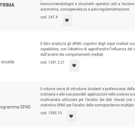
teorico-metodologici e strumenti operativi utili a favori
 PRIMA
autonomia, consapevolezza e auto-regolamentazione.
cod. 247.4
Il libro analizza gli effetti cognitivi degli input mediali s
capabilities, con l’obiettivo di approfondire l'influenza de
dall'analisi dei comportamenti mediali.
a scuola
cod. 1381.2.21
Il volume cerca di introdurre studenti e professional dell
inchiesta e alle sue possibili applicazioni nelle scienze soc
multivariata utilizzate per l’analisi dei dati rilevati c
statistico SPAD per l’analisi delle corrispondenze multiple 
l programma SPAD
cod. 1585.10