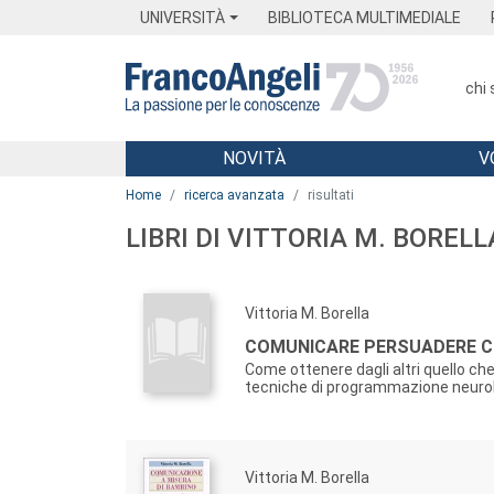
Menu
Main content
Footer
Menu
UNIVERSITÀ
BIBLIOTECA MULTIMEDIALE
chi
NOVITÀ
V
Main content
Home
ricerca avanzata
risultati
LIBRI DI VITTORIA M. BORELL
Vittoria M. Borella
COMUNICARE PERSUADERE C
Come ottenere dagli altri quello che
tecniche di programmazione neurol
Vittoria M. Borella