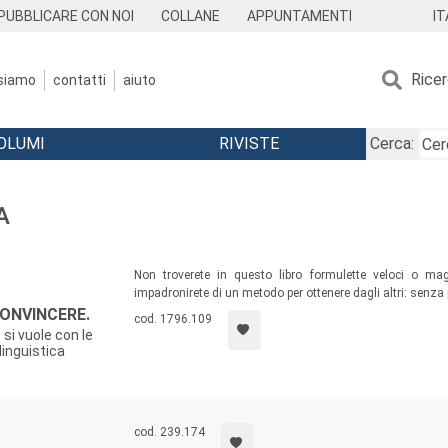
IT
PUBBLICARE CON NOI
COLLANE
APPUNTAMENTI
Rice
 siamo
contatti
aiuto
OLUMI
RIVISTE
Cerca:
A
Non troverete in questo libro formulette veloci o mag
impadronirete di un metodo per ottenere dagli altri: senza 
ONVINCERE.
cod. 1796.109
 si vuole con le
inguistica
cod. 239.174