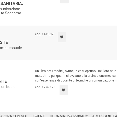
SANITARIA.
omunicazione
onto Soccorso
cod. 1411.32
OSTE
 omosessuale.
Un libro per i medici, ovunque essi operino - nel loro stud
mutuati - e per quanti si avviano alla professione medica
sull'esperienza di docente di tecniche di comunicazione in
NTE
r un buon
cod. 1796.120
LAVORA CON NOI
LIBRERIE
INFORMATIVA PRIVACY
ACCESSIBILIT