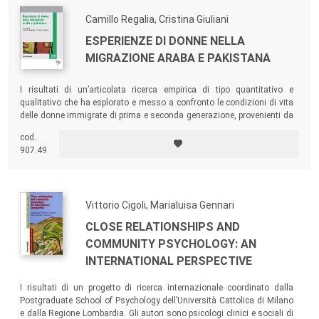
Camillo Regalia, Cristina Giuliani
ESPERIENZE DI DONNE NELLA
MIGRAZIONE ARABA E PAKISTANA
I risultati di un’articolata ricerca empirica di tipo quantitativo e
qualitativo che ha esplorato e messo a confronto le condizioni di vita
delle donne immigrate di prima e seconda generazione, provenienti da
alcuni paesi arabi – Egitto e Marocco – e dal Pakistan e residenti in
cod.
Lombardia.
907.49
Vittorio Cigoli, Marialuisa Gennari
CLOSE RELATIONSHIPS AND
COMMUNITY PSYCHOLOGY: AN
INTERNATIONAL PERSPECTIVE
I risultati di un progetto di ricerca internazionale coordinato dalla
Postgraduate School of Psychology dell’Università Cattolica di Milano
e dalla Regione Lombardia. Gli autori sono psicologi clinici e sociali di