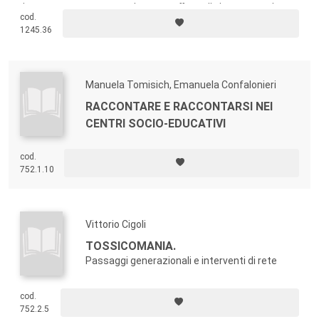
diversa provenienza e i contributi sono offerti nelle lingue originali con
cod.
un ampio riassunto in italiano.
1245.36
Manuela Tomisich, Emanuela Confalonieri
RACCONTARE E RACCONTARSI NEI
CENTRI SOCIO-EDUCATIVI
cod.
752.1.10
Vittorio Cigoli
TOSSICOMANIA.
Passaggi generazionali e interventi di rete
cod.
752.2.5