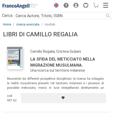
Menu
Cerca:
Main content
Home
ricerca avanzata
risultati
LIBRI DI CAMILLO REGALIA
Camillo Regalia, Cristina Giuliani
LA SFIDA DEL METICCIATO NELLA
MIGRAZIONE MUSULMANA.
Una ricerca sul territorio milanese
Muovendo da differenti prospettive disciplinari, la ricerca ha indagato
le realtà musulmane presenti nel territorio milanese e i processi di
possibile meticciato, messi in luce interpellando direttamente un
campione di musulmani di prima e seconda generazione e alcune
cod.
realtà organizzate (islamiche e non) sulle forme e sulle condizioni che
907.62
rendono percorribile l’incontro culturale e religioso.