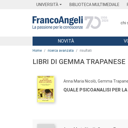
Menu
Main content
Footer
Menu
UNIVERSITÀ
BIBLIOTECA MULTIMEDIALE
chi
NOVITÀ
V
Main content
Home
ricerca avanzata
risultati
LIBRI DI GEMMA TRAPANESE
Anna Maria Nicolò, Gemma Trapan
QUALE PSICOANALISI PER LA