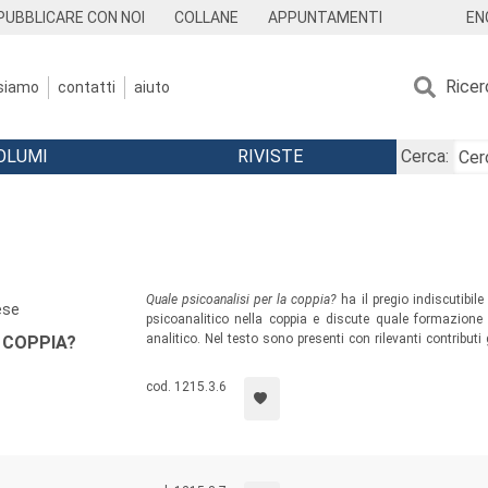
EN
PUBBLICARE CON NOI
COLLANE
APPUNTAMENTI
Ricer
 siamo
contatti
aiuto
OLUMI
RIVISTE
Cerca:
Quale psicoanalisi per la coppia?
ha il pregio indiscutibile
ese
psicoanalitico nella coppia e discute quale formazione 
analitico. Nel testo sono presenti con rilevanti contributi g
 COPPIA?
che stranieri, tutti cimentati nel compito di fornire al
psicoanalisi della coppia e della famiglia.
cod. 1215.3.6