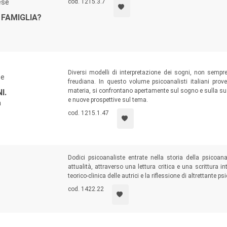
ese
cod. 1215.3.7
 FAMIGLIA?
Diversi modelli di interpretazione dei sogni, non semp
se
freudiana. In questo volume psicoanalisti italiani prove
materia, si confrontano apertamente sul sogno e sulla sua
I.
e nuove prospettive sul tema.
a
cod. 1215.1.47
Dodici psicoanaliste entrate nella storia della psicoana
attualità, attraverso una lettura critica e una scrittura in
teorico-clinica delle autrici e la riflessione di altrettante
cod. 1422.22