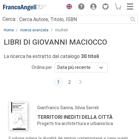
Menu
Cerca:
Main content
Home
ricerca avanzata
risultati
LIBRI DI GIOVANNI MACIOCCO
La ricerca ha estratto dal catalogo
30 titoli
Ordina per
1
2
Gianfranco Sanna, Silvia Serreli
TERRITORI INEDITI DELLA CITTÀ
Progetti tra architettura e urbanistica
Il volume indaga la pluralità dei territori contemporanei e come questi