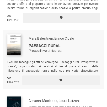
possano offrire al progetto urbano le condizioni propizie per rivelare
inedite forme di organizzazione dello spazio a partire proprio dagli
elementi che ne determinano frammentarietà, dispersione e perdita di
cod.
qualità.
1098.2.51
Mara Balestrieri, Enrico Cicalò
PAESAGGI RURALI.
Prospettive di ricerca
Il volume raccoglie gli atti del convegno “Paesaggi rurali. Prospettive di
ricerca”, organizzato dai curatori al ﬁne di porre al centro della
riﬂessione il paesaggio rurale nelle sue più varie sfaccettature,
coinvolgendo esperti di diversa formazione chiamati a portare il loro
cod.
punto di vista sul tema.
1862.207
Giovanni Maciocco, Laura Lutzoni