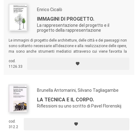
Enrico Cicalò
IMMAGINI DI PROGETTO.
La rappresentazione del progetto e il
progetto della rappresentazione
Le immagini di progetto delle architetture, delle città e dei paesaggi non
sono soltanto necessarie all’ideazione e alla realizzazione delle opere,
ma sono anche strumenti mediatici attraverso cui viene favorita la
costruzione dell’immaginario collettivo e l’evoluzione delle immagini
cod.
mentali, capaci di innescare processi progettuali e trasformativi.
1126.33
Brunella Antomarini, Silvano Tagliagambe
LA TECNICA E IL CORPO.
Riflessioni su uno scritto di Pavel Florenskij
cod.
312.2