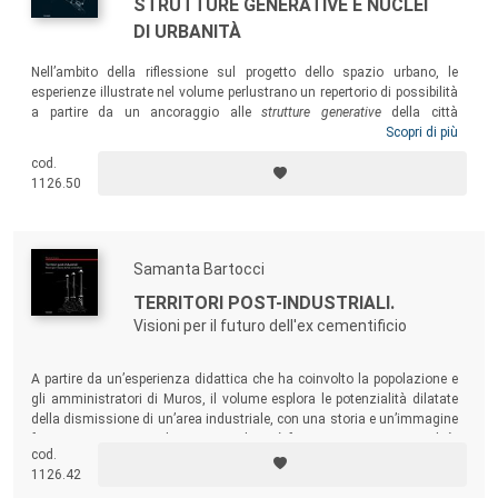
STRUTTURE GENERATIVE E NUCLEI
DI URBANITÀ
Nell’ambito della riflessione sul progetto dello spazio urbano, le
esperienze illustrate nel volume perlustrano un repertorio di possibilità
a partire da un ancoraggio alle
strutture generative
della città
riconoscibili nel suo sistema ambientale. La ricerca fa emergere alcuni
Scopri di più
nuclei di urbanità
, spazi e ambiti significativi della città che più di altri
cod.
ne richiamano una dimensione territoriale. L’individuazione di questi
1126.50
nuclei può aprire prospettive fertili per pensare nuovi spazi di relazione
per una partecipazione attiva al progetto della città.
Samanta Bartocci
TERRITORI POST-INDUSTRIALI.
Visioni per il futuro dell'ex cementificio
A partire da un’esperienza didattica che ha coinvolto la popolazione e
gli amministratori di Muros, il volume esplora le potenzialità dilatate
della dismissione di un’area industriale, con una storia e un’immagine
forte e connotante. Un’esperienza che si è fatta visione e progettualità,
cod.
alla ricerca di una nuova funzione, di una nuova fisicità, di una nuova
1126.42
identità, di una nuova dimensione della città.