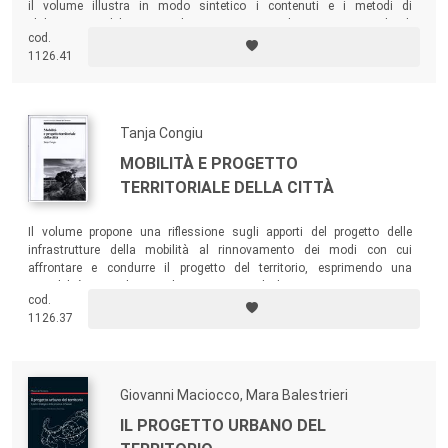
il volume illustra in modo sintetico i contenuti e i metodi di
elaborazione del Piano urbanistico provinciale-Piano territoriale di
cod.
coordinamento (Pup-Ptc) della provincia di Sassari.
1126.41
Tanja Congiu
MOBILITÀ E PROGETTO
TERRITORIALE DELLA CITTÀ
Il volume propone una riflessione sugli apporti del progetto delle
infrastrutture della mobilità al rinnovamento dei modi con cui
affrontare e condurre il progetto del territorio, esprimendo una
sensibilità particolare per la costruzione di dimensioni comunicative
cod.
tra ambienti disciplinari, dimensioni del vivere organizzato, spazi fisici,
1126.37
soggetti territoriali, scale spaziali.
Giovanni Maciocco, Mara Balestrieri
IL PROGETTO URBANO DEL