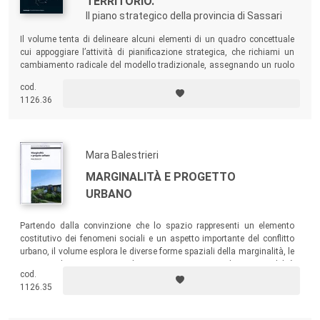
TERRITORIO.
Il piano strategico della provincia di Sassari
Il volume tenta di delineare alcuni elementi di un quadro concettuale
cui appoggiare l’attività di pianificazione strategica, che richiami un
cambiamento radicale del modello tradizionale, assegnando un ruolo
importante al confronto diretto con i soggetti locali per la costruzione
cod.
congiunta di input significativi per il cambiamento. In tale direzione si
1126.36
muove il Piano Strategico Provinciale di Sassari qui presentato.
Mara Balestrieri
MARGINALITÀ E PROGETTO
URBANO
Partendo dalla convinzione che lo spazio rappresenti un elemento
costitutivo dei fenomeni sociali e un aspetto importante del conflitto
urbano, il volume esplora le diverse forme spaziali della marginalità, le
strategie di sopravvivenza che si mettono in atto e le responsabilità
cod.
disciplinari per la costruzione di una città giusta.
1126.35