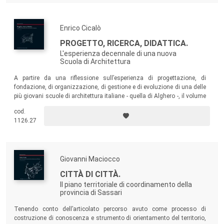
Enrico Cicalò
PROGETTO, RICERCA, DIDATTICA.
L'esperienza decennale di una nuova
Scuola di Architettura
A partire da una riflessione sull’esperienza di progettazione, di
fondazione, di organizzazione, di gestione e di evoluzione di una delle
più giovani scuole di architettura italiane - quella di Alghero -, il volume
esamina le prospettive per le scuole di architettura in riferimento al
cod.
generale panorama nazionale e internazionale.
1126.27
Giovanni Maciocco
CITTÀ DI CITTÀ.
Il piano territoriale di coordinamento della
provincia di Sassari
Tenendo conto dell’articolato percorso avuto come processo di
costruzione di conoscenza e strumento di orientamento del territorio,