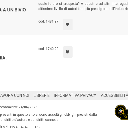
quale futuro si prospetta? A questi e ad altri interrogat
altissimo livello di autori tra i più prestigiosi dell'indus
A A UN BIVIO
De Maio, da Salvatore Piattelli Palmarini a Riccardo Chia
cod. 1481.97
cod. 1740.20
IA,
LAVORA CON NOI
LIBRERIE
INFORMATIVA PRIVACY
ACCESSIBILIT
iornamento: 24/06/2026
 presenti in questo sito si sono assolti gli obblighi previsti dalla
l diritto d'autore e sui diritti connessi.
i s.r.l. P.IVA 04949880159