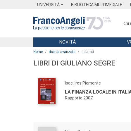
Menu
Main content
Footer
Menu
UNIVERSITÀ
BIBLIOTECA MULTIMEDIALE
chi
NOVITÀ
V
Main content
Home
ricerca avanzata
risultati
LIBRI DI GIULIANO SEGRE
Isae, Ires Piemonte
LA FINANZA LOCALE IN ITALIA
Rapporto 2007