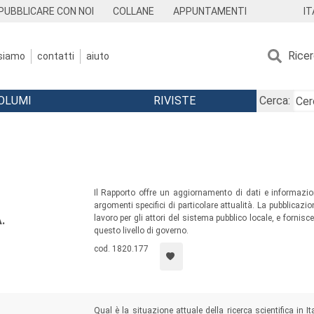
IT
PUBBLICARE CON NOI
COLLANE
APPUNTAMENTI
Rice
 siamo
contatti
aiuto
OLUMI
RIVISTE
Cerca:
Il Rapporto offre un aggiornamento di dati e informazion
argomenti specifici di particolare attualità. La pubblicazi
lavoro per gli attori del sistema pubblico locale, e fornisce 
.
questo livello di governo.
cod. 1820.177
Qual è la situazione attuale della ricerca scientifica in I