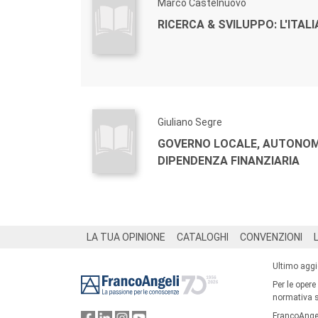
Marco Castelnuovo
RICERCA & SVILUPPO: L'ITALI
Giuliano Segre
GOVERNO LOCALE, AUTONOM
DIPENDENZA FINANZIARIA
Footer
LA TUA OPINIONE
CATALOGHI
CONVENZIONI
Ultimo agg
Per le opere
normativa su
FrancoAngel