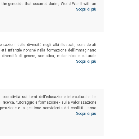
 the genocide that occurred during World War II with an
that racism has had on the collective consciousness of a
Scopri di più
tazioni delle diversità negli albi illustrati, considerati
 l’età infantile nonché nella formazione dell’immaginario
 diversità di genere, somatica, melaninica e culturale
ssere messe in atto in ambito educativo per stimolare una
Scopri di più
operatività sui temi dell'educazione interculturale. Le
di ricerca, tutoraggio e formazione - sulla valorizzazione
perazione e la gestione nonviolenta dei conflitti - sono
sitare le pratiche didattiche orientandole in direzione
Scopri di più
le culture familiari, scolastiche e dell’infanzia possano
 cui bambine e bambini di origini differenti si avvicinano e
ie e identità.