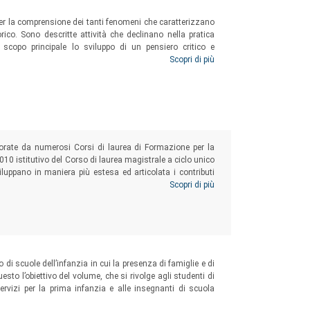
per la comprensione dei tanti fenomeni che caratterizzano
torico. Sono descritte attività che declinano nella pratica
 scopo principale lo sviluppo di un pensiero critico e
o tra la pluralità dei punti di vista presenti nel gruppo-
Scopri di più
a dell’infanzia e di scuola primaria e studenti di Scienze
aborate da numerosi Corsi di laurea di Formazione per la
010 istitutivo del Corso di laurea magistrale a ciclo unico
iluppano in maniera più estesa ed articolata i contributi
i diventa’ organizzato dal Dipartimento di Scienze
Scopri di più
5.
di scuole dell’infanzia in cui la presenza di famiglie e di
esto l’obiettivo del volume, che si rivolge agli studenti di
ervizi per la prima infanzia e alle insegnanti di scuola