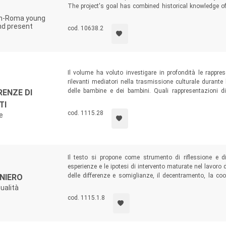
The project's goal has combined historical knowledge of
analysis of the construction of prejudice and the role 
on-Roma young
modern society.
nd present
cod. 10638.2
Il volume ha voluto investigare in profondità le rappresen
rilevanti mediatori nella trasmissione culturale durante
delle bambine e dei bambini. Quali rappresentazioni di
RENZE DI
veicolano gli albi illustrati? E quali pratiche possono e
TI
lettura critica di immagini stereotipate e discriminanti?
cod. 1115.28
e
Il testo si propone come strumento di riflessione e di 
esperienze e le ipotesi di intervento maturate nel lavoro 
delle differenze e somiglianze, il decentramento, la coo
NIERO
diventate un’occasione per ridefinire i principi e rivi
tualità
interculturale. I percorsi illustrati testimoniano come 
cod. 1115.1.8
conoscersi e confrontarsi all’interno di una quotidianità in
si preparano a una convivenza rispettosa delle diverse stor