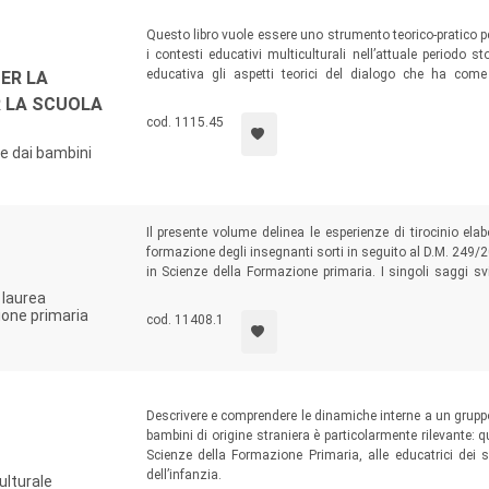
Questo libro vuole essere uno strumento teorico-pratico 
i contesti educativi multiculturali nell’attuale periodo s
educativa gli aspetti teorici del dialogo che ha come
ER LA
consapevole in ogni bambino e la creazione di un confront
R LA SCUOLA
classe/sezione. Un volume pensato per insegnanti di scuol
cod. 1115.45
della Formazione primaria.
re dai bambini
Il presente volume delinea le esperienze di tirocinio el
formazione degli insegnanti sorti in seguito al D.M. 249/2
in Scienze della Formazione primaria. I singoli saggi sv
esposti nel Convegno internazionale ‘Insegnanti s
i laurea
dell’Educazione “G. M. Bertin” di Bologna l’1-2 ottobre 201
ione primaria
cod. 11408.1
Descrivere e comprendere le dinamiche interne a un gruppo 
bambini di origine straniera è particolarmente rilevante: qu
Scienze della Formazione Primaria, alle educatrici dei s
dell’infanzia.
ulturale