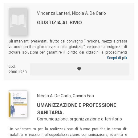
Vincenza Lanteri, Nicola A. De Carlo
GIUSTIZIA AL BIVIO
Gli interventi presentati, frutto del convegno “Persone, mezzi e prassi
virtuose per il miglior servizio della giustizia”, vertono sull’esigenza di
trovare soluzioni per garantire il diritto dei cittadini a procedimenti
giudiziari efficienti ed efficaci. A questo scopo dovrà essere definito al
Scopri di più
più presto un modello di organizzazione che sappia assicurare il
cod.
superamento degli attuali ritardi e inefficienze, soprattutto tramite una
2000.1253
gestione attenta delle risorse.
Nicola A. De Carlo, Gavino Faa
UMANIZZAZIONE E PROFESSIONE
SANITARIA.
Comunicazione, organizzazione e territorio
Un vademecum per la realizzazione di buone pratiche in tema di:
malattia e reazioni all’ospedalizzazione; comunicazione, identità e