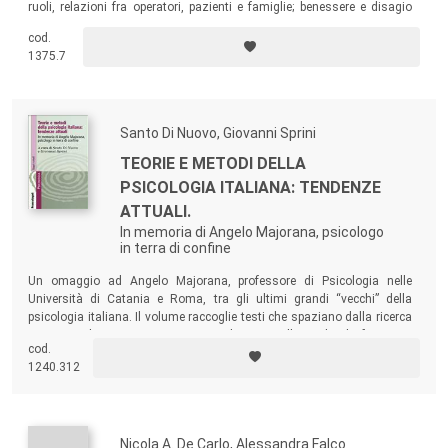
ruoli, relazioni fra operatori, pazienti e famiglie; benessere e disagio
individuale e sociale; territorio, strutture e servizi; prevenzione; tempi di
cod.
attesai; strumenti di misura della qualità organizzativa nel settore
1375.7
sanitario.
Santo Di Nuovo, Giovanni Sprini
TEORIE E METODI DELLA
PSICOLOGIA ITALIANA: TENDENZE
ATTUALI.
In memoria di Angelo Majorana, psicologo
in terra di confine
Un omaggio ad Angelo Majorana, professore di Psicologia nelle
Università di Catania e Roma, tra gli ultimi grandi “vecchi” della
psicologia italiana. Il volume raccoglie testi che spaziano dalla ricerca
sperimentale sui processi cognitivi ed emotivi allo studio dei fenomeni
cod.
sociali e del ciclo di vita, dall’approccio clinico-terapeutico a quello di
1240.312
comunità…
Nicola A. De Carlo, Alessandra Falco