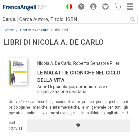
Menu
Cerca:
Main content
Home
ricerca avanzata
risultati
LIBRI DI NICOLA A. DE CARLO
Nicola A. De Carlo, Roberta Senatore Pilleri
LE MALATTIE CRONICHE NEL CICLO
DELLA VITA
Aspetti psicologici, comunicativi e di
organizzazione sanitaria
Un
vademecum
teoretico, conoscitivo e pratico per
le professioni
psicologiche, mediche e infermieristiche, e in generale per tutti gli
operatori sanitari. Il volume si rivolge, sul piano didattico, agli studenti
dei diversi corsi di laurea, caratterizzandosi per semplicità di
cod.
esposizione ed efficacia educativa. Ampio spazio ha il tema della
1375.11
comunicazione, soprattutto relativa ai pazienti e ai familiari nelle
situazioni di crisi.