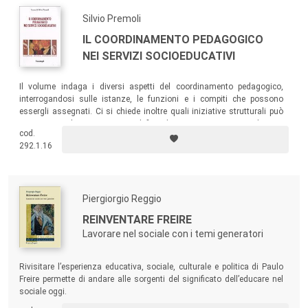
Silvio Premoli
IL COORDINAMENTO PEDAGOGICO
NEI SERVIZI SOCIOEDUCATIVI
Il volume indaga i diversi aspetti del coordinamento pedagogico,
interrogandosi sulle istanze, le funzioni e i compiti che possono
essergli assegnati. Ci si chiede inoltre quali iniziative strutturali può
assumere un’organizzazione al fine di mettere i propri coordinatori
cod.
nelle condizioni di adempiere alle funzioni connesse al proprio ruolo in
292.1.16
modo sempre più efficace e positivo.
Piergiorgio Reggio
REINVENTARE FREIRE
Lavorare nel sociale con i temi generatori
Rivisitare l’esperienza educativa, sociale, culturale e politica di Paulo
Freire permette di andare alle sorgenti del significato dell’educare nel
sociale oggi.