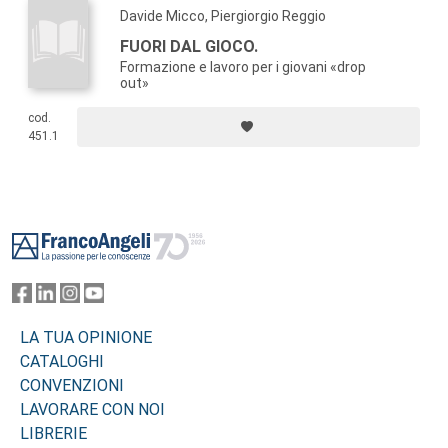
Davide Micco, Piergiorgio Reggio
FUORI DAL GIOCO.
Formazione e lavoro per i giovani «drop
out»
cod.
451.1
Footer
LA TUA OPINIONE
CATALOGHI
CONVENZIONI
LAVORARE CON NOI
LIBRERIE