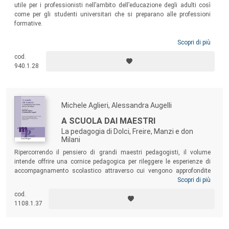
utile per i professionisti nell’ambito dell’educazione degli adulti così
come per gli studenti universitari che si preparano alle professioni
formative.
Scopri di più
cod.
940.1.28
Michele Aglieri, Alessandra Augelli
A SCUOLA DAI MAESTRI
La pedagogia di Dolci, Freire, Manzi e don
Milani
Ripercorrendo il pensiero di grandi maestri pedagogisti, il volume
intende offrire una cornice pedagogica per rileggere le esperienze di
accompagnamento scolastico attraverso cui vengono approfondite
conoscenze specifiche, sperimentati metodi che rinnovano la pratica
Scopri di più
didattica e trovati principi ispiratori comuni che orientino le scelte
cod.
pedagogiche. Un testo prezioso per insegnanti, dirigenti, educatori e
1108.1.37
pedagogisti per ripensare la scuola nella direzione della tutela dei diritti
e della giustizia, della rilettura di scenari in cambiamento, della
promozione dell’umano.