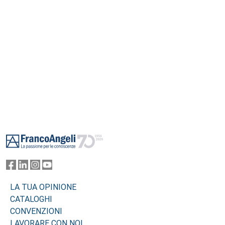
Footer
LA TUA OPINIONE
CATALOGHI
CONVENZIONI
LAVORARE CON NOI