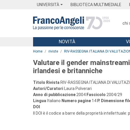
Menu
Main content
Footer
Menu
UNIVERSITÀ
BIBLIOTECA MULTIMEDIALE
chi
NOVITÀ
V
Main content
Home
riviste
RIV-RASSEGNA ITALIANA DI VALUTAZIO
Valutare il gender mainstreami
irlandesi e britanniche
Titolo Rivista
RIV-RASSEGNA ITALIANA DI VALUTAZ
Autori/Curatori
Laura Polverari
Anno di pubblicazione
2004
Fascicolo
2004/29
Lingua
Italiano
Numero pagine
14
P.
Dimensione fil
DOI
Il DOI è il codice a barre della proprietà intellettuale: