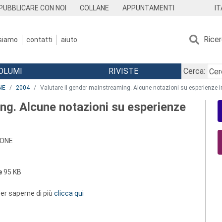
IT
PUBBLICARE CON NOI
COLLANE
APPUNTAMENTI
Rice
 siamo
contatti
aiuto
OLUMI
RIVISTE
Cerca:
NE
2004
Valutare il gender mainstreaming. Alcune notazioni su esperienze ir
ng. Alcune notazioni su esperienze
IONE
e
95 KB
 per saperne di più
clicca qui