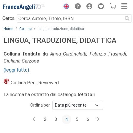
Menu
Cerca:
Main content
Home
Collane
Lingua, traduzione, didattica
LINGUA, TRADUZIONE, DIDATTICA
Collana fondata da
Anna Cardinaletti, Fabrizio Frasnedi,
Giuliana Garzone
(leggi tutto)
Direzione:
Anna Cardinaletti, Giuliana Garzone, Laura
Salmon
Collana Peer Reviewed
La ricerca ha estratto dal catalogo
69 titoli
Comitato scientifico:
James Archibald
, McGill University, Montréal, Canada
Ordina per
Paolo Balboni,
Università Ca’ Foscari di Venezia
Maria Vittoria Calvi
, Università degli Studi di Milano
2
3
4
5
6
Mario Cardona
, Università degli Studi di Bari “Aldo Moro”
Guglielmo Cinque
, Università Ca’ Foscari di Venezia