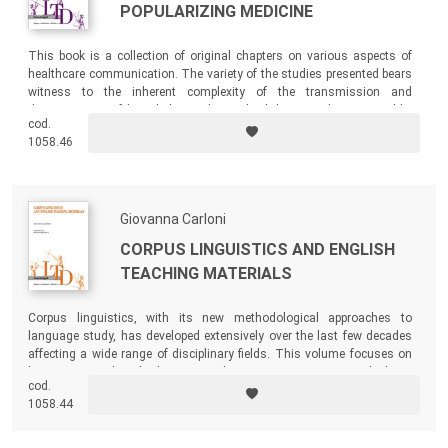
POPULARIZING MEDICINE
This book is a collection of original chapters on various aspects of
healthcare communication. The variety of the studies presented bears
witness to the inherent complexity of the transmission and
dissemination of knowledge in the medical domain, characterized by
cod.
different levels of specialization and diversified purposes, from care
1058.46
and treatment to health prevention, from medical training to
awareness campaigns.
Giovanna Carloni
CORPUS LINGUISTICS AND ENGLISH
TEACHING MATERIALS
Corpus linguistics, with its new methodological approaches to
language study, has developed extensively over the last few decades
affecting a wide range of disciplinary fields. This volume focuses on
key notions and methods in corpus linguistics investigation, which are
cod.
presented within an applied corpus linguistics framework.
1058.44