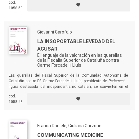
cod.
Giappone) a riprova della convergenza tra i fenomeni oggetto di
1058.50
analisi, sia pure con un’ampia variabilità, determinata dall’incidenza
delle culture.
Giovanni Garofalo
LA INSOPORTABLE LEVEDAD DEL
ACUSAR.
El lenguaje de la valoración en las querellas
de la Fiscalía Superior de Cataluña contra
Carme Forcadell i Lluís
Las querellas del Fiscal Superior de la Comunidad Autónoma de
Cataluña contra Dª Carme Forcadell i Lluís, presidenta del
Parlament
y
figura destacada del independentismo catalán, se convierten en el
escenario de un conflicto bipolar entre la agresividad del defensor y la
cod.
imparcialidad esperable en un órgano constitucional.
1058.48
Franca Daniele, Giuliana Garzone
COMMUNICATING MEDICINE