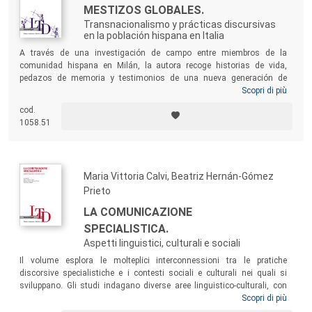
MESTIZOS GLOBALES.
Transnacionalismo y prácticas discursivas
en la población hispana en Italia
A través de una investigación de campo entre miembros de la
comunidad hispana en Milán, la autora recoge historias de vida,
pedazos de memoria y testimonios de una nueva generación de
mestizos,
los mestizos globales
, que permite enfocar las nuevas
Scopri di più
dinámicas entre centro y periferia, el policentrismo que define las
cod.
prácticas lingüísticas e identitarias de la contemporaneidad y la
1058.51
necesidad de adoptar nuevas perspectivas de estudio y de
intervención para abarcar las políticas lingüísticas en la época del
transnacionalismo.
Maria Vittoria Calvi, Beatriz Hernán-Gómez
Prieto
LA COMUNICAZIONE
SPECIALISTICA.
Aspetti linguistici, culturali e sociali
Il volume esplora le molteplici interconnessioni tra le pratiche
discorsive specialistiche e i contesti sociali e culturali nei quali si
sviluppano. Gli studi indagano diverse aree linguistico-culturali, con
prevalenza del mondo spagnolo e ispanoamericano, ma con una
Scopri di più
vasta copertura geografica (dall’Europa all’America Latina, all’India e al