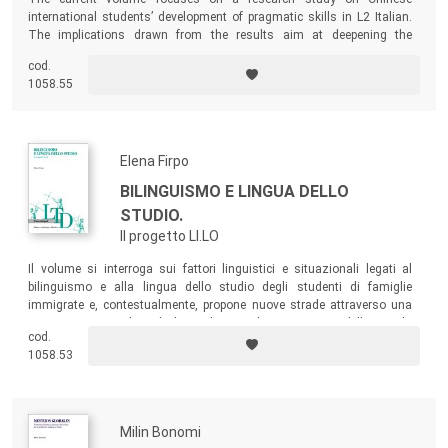
teorico dei meccanismi che governano il funzionamento e
international students’ development of pragmatic skills in L2 Italian.
l’evoluzione delle lingue, la collana riserva ampio spazio ai
The implications drawn from the results aim at deepening the
contributi dedicati all’analisi del testo tradotto, in quanto
knowledge on some theoretical aspects and, at the same time, at
cod.
realizing suitable instruments in order to teach pragmatics effectively.
luogo di contatto e veicolo privilegiato di interferenza.
1058.55
Parallelamente, essa è aperta ad accogliere lavori sui temi
relativi alla didattica dell’italiano e delle lingue straniere,
nonché alla didattica della traduzione, riportando così i
Elena Firpo
risultati delle indagini descrittive e teoriche a una
BILINGUISMO E LINGUA DELLO
dimensione di tipo formativo.
STUDIO.
La vocazione della collana a coniugare la ricerca teorica e
Il progetto LI.LO
la didattica, inoltre, è solo il versante privilegiato
dell’apertura a contributi di tipo applicativo.
Il volume si interroga sui fattori linguistici e situazionali legati al
bilinguismo e alla lingua dello studio degli studenti di famiglie
immigrate e, contestualmente, propone nuove strade attraverso una
Tutti i testi pubblicati nella collana sono sottoposti a un
ricerca-azione rivolta ad alunni di seconda generazione della scuola
cod.
processo di peer review.
secondaria di primo grado.
1058.53
Milin Bonomi