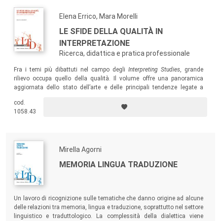
Elena Errico, Mara Morelli
LE SFIDE DELLA QUALITÀ IN
INTERPRETAZIONE
Ricerca, didattica e pratica professionale
Fra i temi più dibattuti nel campo degli
Interpreting Studies
, grande
rilievo occupa quello della qualità. Il volume offre una panoramica
aggiornata dello stato dell’arte e delle principali tendenze legate a
questo filone e riflette su continuità e divergenze relative alle diverse
cod.
modalità e tecniche interpretative in un’ottica integrata di ricerca,
1058.43
pratica professionale e didattica, esplorando le sfide che pone la loro
evoluzione.
Mirella Agorni
MEMORIA LINGUA TRADUZIONE
Un lavoro di ricognizione sulle tematiche che danno origine ad alcune
delle relazioni tra memoria, lingua e traduzione, soprattutto nel settore
linguistico e traduttologico. La complessità della dialettica viene