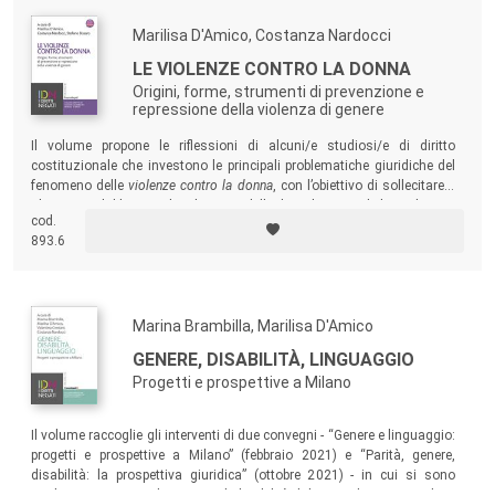
Marilisa D'Amico, Costanza Nardocci
LE VIOLENZE CONTRO LA DONNA
Origini, forme, strumenti di prevenzione e
repressione della violenza di genere
Il volume propone le riflessioni di alcuni/e studiosi/e di diritto
costituzionale che investono le principali problematiche giuridiche del
fenomeno delle
violenze contro la donna
, con l’obiettivo di sollecitare e
alimentare il dibattito oltre il recinto delle discipline giuridiche, e di porsi
cod.
quale strumento di approfondimento per gli e le addetti/e ai lavori così
893.6
come per gli studenti e le studentesse universitarie.
Marina Brambilla, Marilisa D'Amico
GENERE, DISABILITÀ, LINGUAGGIO
Progetti e prospettive a Milano
Il volume raccoglie gli interventi di due convegni - “Genere e linguaggio:
progetti e prospettive a Milano” (febbraio 2021) e “Parità, genere,
disabilità: la prospettiva giuridica” (ottobre 2021) - in cui si sono
analizzati i concetti di genere e di disabilità dal punto di vista giuridico,