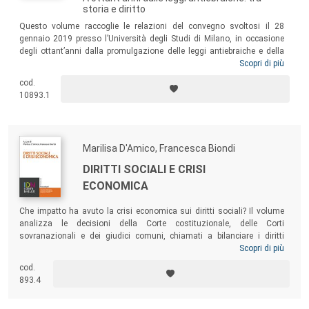
storia e diritto
Questo volume raccoglie le relazioni del convegno svoltosi il 28
gennaio 2019 presso l’Università degli Studi di Milano, in occasione
degli ottant’anni dalla promulgazione delle leggi antiebraiche e della
Giornata della Memoria. I saggi dei diversi autori sono uniti dalla
Scopri di più
comune intenzione di contribuire ad un approfondimento scientifico
cod.
sugli anni che culminarono con l’affermazione del regime fascista e
10893.1
con l’attuazione delle sue politiche antiebraiche, secondo una
prospettiva interdisciplinare.
Marilisa D'Amico, Francesca Biondi
DIRITTI SOCIALI E CRISI
ECONOMICA
Che impatto ha avuto la crisi economica sui diritti sociali? Il volume
analizza le decisioni della Corte costituzionale, delle Corti
sovranazionali e dei giudici comuni, chiamati a bilanciare i diritti
sociali con le esigenze di contenimento della spesa pubblica dettate
Scopri di più
dalla crisi economico-finanziaria, e presenta una ricerca condotta da
cod.
studiosi dell’Università di Milano chiamati ad analizzare l’impatto
893.4
della crisi economico-finanziaria sui soggetti che versano in una
posizione di svantaggio.