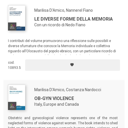
(Università di Ferrara), Eva Cantarella (Università di Milano),
Marilisa D'Amico, Nannerel Fiano
Emilio Dolcini (Università di Milano), Yasmine Ergas
LE DIVERSE FORME DELLA MEMORIA
(Columbia University), Alessandra Facchi (Università degli
Con un ricordo di Nedo Fiano
Studi di Milano), Luigi Ferrajoli (Università Roma Tre),
Marcello Flores d’Arcais (Università di Siena), Maurizio
Fioravanti (Università di Firenze), Enrico Grosso (Università
I contributi del volume promuovono una riflessione sulle possibili e
diverse sfumature che conosce la Memoria individuale e collettiva
di Torino), Letizia Mancini (Università degli Studi di Milano),
riguardo all’Olocausto del popolo ebraico, con un particolare ricordo di
Andrea Pugiotto (Università di Ferrara), Marco Ruotolo
Nedo Fiano, testimone della Shoah, che ha dedicato la sua vita alla
(Università degli Studi Roma Tre), Francesca Zajczyk
custodia della Memoria e all’esercizio al Ricordo.
cod.
(Università di Milano-Bicocca).
10893.5
I diritti umani non sono astratte prove di sentimentalismo
umanitario. Hanno, dalla loro parte, grandi visioni del mondo
e concezioni filosofiche. Ma queste non sarebbero che
Marilisa D'Amico, Costanza Nardocci
esercitazioni o elucubrazioni teoriche se non si fossero
OB-GYN VIOLENCE
incarnate in potenti movimenti sociali di rivendicazione di
Italy, Europe and Canada
libertà e giustizia.
Si è trattato d’una storia plurisecolare della libertà come
Obstetric and gynecological violence represents one of the most
liberazione. I suoi protagonisti concreti sono state le forze
neglected forms of violence against women. The book intends to shed