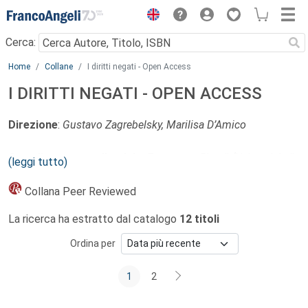
Menu
Cerca:
Main content
Home
Collane
I diritti negati - Open Access
I DIRITTI NEGATI - OPEN ACCESS
Direzione
:
Gustavo Zagrebelsky, Marilisa D’Amico
Coordinamento editoriale
: Francesca Biondi (Università di
(leggi tutto)
Milano), Valeria Marcenò (Università di Torino)
Collana Peer Reviewed
Redazione
:
Stefania Leone (Università di Milano), Benedetta
La ricerca ha estratto dal catalogo
12 titoli
Liberali (Università di Milano), Francesco Pallante
(Università di Torino), Mia Caielli (Università di Torino).
Ordina per
Comitato scientifico
:
Gaetano Azzariti (Università di
1
2
Roma La Sapienza), Bianca Beccalli (Università di Milano),
Mauro Barberis (Università di Trieste), Giuditta Brunelli