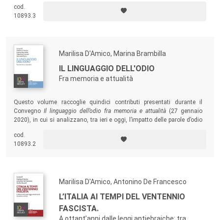
cod.
linguistico e sociologico.
10893.3
Marilisa D'Amico, Marina Brambilla
IL LINGUAGGIO DELL'ODIO
Fra memoria e attualità
Questo volume raccoglie quindici contributi presentati durante il
Convegno
Il linguaggio dell’odio fra memoria e attualità
(27 gennaio
2020), in cui si analizzano, tra ieri e oggi, l’impatto delle parole d’odio
sulle azioni, indagando, più precisamente, i diversi linguaggi che
cod.
hanno veicolato, testimoniato o sanzionato forme d’odio.
10893.2
Marilisa D'Amico, Antonino De Francesco
L’ITALIA AI TEMPI DEL VENTENNIO
FASCISTA.
A ottant’anni dalle leggi antiebraiche: tra