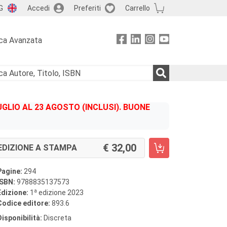
G
Accedi
Preferiti
Carrello
ca Avanzata
GLIO AL 23 AGOSTO (INCLUSI). BUONE
32,00
EDIZIONE A STAMPA
Pagine:
294
ISBN:
9788835137573
a
Edizione:
1
edizione 2023
Codice editore:
893.6
Disponibilità:
Discreta