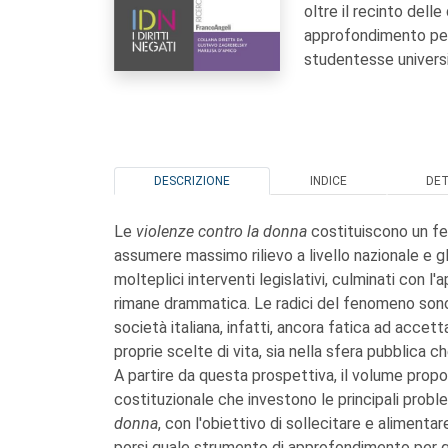
oltre il recinto delle
approfondimento per g
studentesse universi
DESCRIZIONE
INDICE
DE
Le
violenze contro la donna
costituiscono un f
assumere massimo rilievo a livello nazionale e g
molteplici interventi legislativi, culminati con l
rimane drammatica. Le radici del fenomeno sono 
società italiana, infatti, ancora fatica ad acce
proprie scelte di vita, sia nella sfera pubblica ch
A partire da questa prospettiva, il volume propone
costituzionale che investono le principali prob
donna
, con l'obiettivo di sollecitare e alimentare 
porsi quale strumento di approfondimento per gli