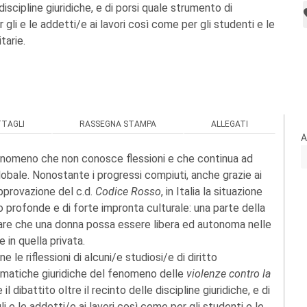
 discipline giuridiche, e di porsi quale strumento di
li e le addetti/e ai lavori così come per gli studenti e le
tarie.
TTAGLI
RASSEGNA STAMPA
ALLEGATI
A
enomeno che non conosce flessioni e che continua ad
lobale. Nonostante i progressi compiuti, anche grazie ai
'approvazione del c.d.
Codice Rosso
, in Italia la situazione
profonde e di forte impronta culturale: una parte della
ttare che una donna possa essere libera ed autonoma nelle
e in quella privata.
 le riflessioni di alcuni/e studiosi/e di diritto
lematiche giuridiche del fenomeno delle
violenze contro la
il dibattito oltre il recinto delle discipline giuridiche, e di
 e le addetti/e ai lavori così come per gli studenti e le