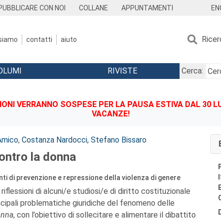
EN
PUBBLICARE CON NOI
COLLANE
APPUNTAMENTI
Ricer
 siamo
contatti
aiuto
OLUMI
RIVISTE
Cerca:
IONI VERRANNO SOSPESE PER LA PAUSA ESTIVA DAL 30 LU
VACANZE!
'Amico
,
Costanza Nardocci
,
Stefano Bissaro
ontro la donna
nti di prevenzione e repressione della violenza di genere
iflessioni di alcuni/e studiosi/e di diritto costituzionale
ncipali problematiche giuridiche del fenomeno delle
onna
, con l’obiettivo di sollecitare e alimentare il dibattito