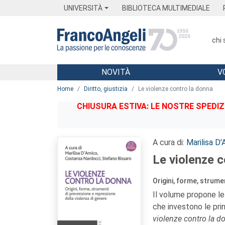
Menu
Main content
Footer
Menu
UNIVERSITÀ
BIBLIOTECA MULTIMEDIALE
chi
NOVITÀ
V
Main content
Home
Diritto, giustizia
Le violenze contro la donna
CHIUSURA ESTIVA: LE NOSTRE SPEDIZ
A cura di:
Marilisa D
Le violenze c
Origini, forme, strume
Il volume propone le r
che investono le pri
violenze contro la d