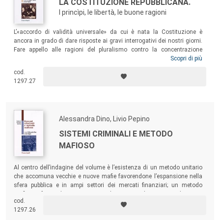
LA COSTITUZIONE REPUBBLICANA.
I princìpi, le libertà, le buone ragioni
L’«accordo di validità universale» da cui è nata la Costituzione è
ancora in grado di dare risposte ai gravi interrogativi dei nostri giorni.
Fare appello alle ragioni del pluralismo contro la concentrazione
assolutistica del potere, alle ragioni delle garanzie contro le violazioni
Scopri di più
delle libertà fondamentali, alle ragioni dell’emancipazione dei singoli e
cod.
dei gruppi contro chi nega l’esistenza stessa della società è ancora la
1297.27
strada migliore per costruire un futuro alla democrazia costituzionale
nata 60 anni fa.
Alessandra Dino, Livio Pepino
SISTEMI CRIMINALI E METODO
MAFIOSO
Al centro dell’indagine del volume è l’esistenza di un metodo unitario
che accomuna vecchie e nuove mafie favorendone l’espansione nella
sfera pubblica e in ampi settori dei mercati finanziari; un metodo
mafioso, frutto di sistemi e reti di rapporti, che si espande come
cod.
modalità diffusa dell’agire politico ed economico.
1297.26