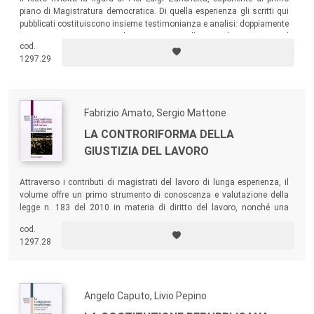
piano di Magistratura democratica. Di quella esperienza gli scritti qui
pubblicati costituiscono insieme testimonianza e analisi: doppiamente
interessanti in un periodo – come quello attuale – in cui il
cod.
disorientamento è diffuso ed è utile riandare ai princìpi e ai valori.
1297.29
Fabrizio Amato, Sergio Mattone
LA CONTRORIFORMA DELLA
GIUSTIZIA DEL LAVORO
Attraverso i contributi di magistrati del lavoro di lunga esperienza, il
volume offre un primo strumento di conoscenza e valutazione della
legge n. 183 del 2010 in materia di diritto del lavoro, nonché una
disamina del contrasto di molte sue parti con i principi della Carta del
cod.
1948, e fornisce ipotesi di interpretazione costituzionalmente orientata
1297.28
delle norme più ambigue o controvertibili.
Angelo Caputo, Livio Pepino