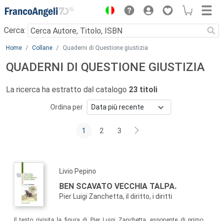
Menu
Cerca:
Main content
Home
Collane
Quaderni di Questione giustizia
QUADERNI DI QUESTIONE GIUSTIZIA
La ricerca ha estratto dal catalogo
23 titoli
Ordina per
1
2
3
Livio Pepino
BEN SCAVATO VECCHIA TALPA.
Pier Luigi Zanchetta, il diritto, i diritti
Il testo rivisita la figura di Pier Luigi Zanchetta, esponente di primo