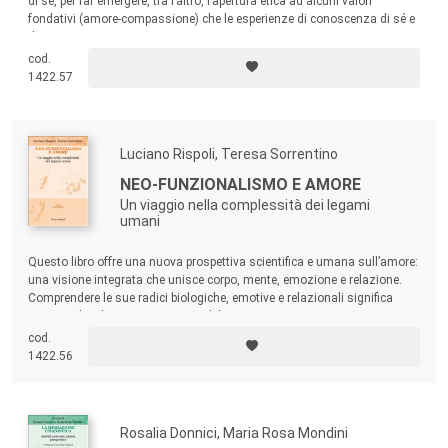
di sé, per far emergere, tra l’altro, l’apertura etica ad alcuni valori
fondativi (amore-compassione) che le esperienze di conoscenza di sé e
di maturazione emotiva comportano.
cod.
1422.57
Luciano Rispoli, Teresa Sorrentino
NEO-FUNZIONALISMO E AMORE
Un viaggio nella complessità dei legami
umani
Questo libro offre una nuova prospettiva scientifica e umana sull’amore:
una visione integrata che unisce corpo, mente, emozione e relazione.
Comprendere le sue radici biologiche, emotive e relazionali significa
comprendere la stessa essenza del vivere.
cod.
1422.56
Rosalia Donnici, Maria Rosa Mondini