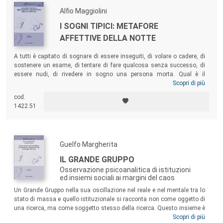
Alfio Maggiolini
I SOGNI TIPICI: METAFORE
AFFETTIVE DELLA NOTTE
A tutti è capitato di sognare di essere inseguiti, di volare o cadere, di
sostenere un esame, di tentare di fare qualcosa senza successo, di
essere nudi, di rivedere in sogno una persona morta. Qual è il
significato di questi sogni e da dove vengono? L’attenzione ai
Scopri di più
contenuti tipici ci aiuta a capire in modo nuovo i nostri sogni e in
cod.
quest’ottica il libro propone un nuovo modo di interpretarli, con consigli
1422.51
utili per gli psicoterapeuti ma anche per chiunque voglia decifrarli.
Guelfo Margherita
IL GRANDE GRUPPO
Osservazione psicoanalitica di istituzioni
ed insiemi sociali ai margini del caos
Un Grande Gruppo nella sua oscillazione nel reale e nel mentale tra lo
stato di massa e quello istituzionale si racconta non come oggetto di
una ricerca, ma come soggetto stesso della ricerca. Questo insieme è
qui esplorato ed espresso nei confini reali e immaginari, nella
Scopri di più