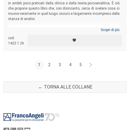
in ambiti poco praticati dalla clinica e dalla teoria psicoanalitica. È ciò
che propone questo libro che, con disincanto, cerca di svelare cosa si
muove veramente in quel luogo oscuro e largamente incompreso della
stanza di analisi.
Scopri di più
cod.
1422.1.26
1
2
3
4
5
← TORNA ALLE COLLANE
Footer