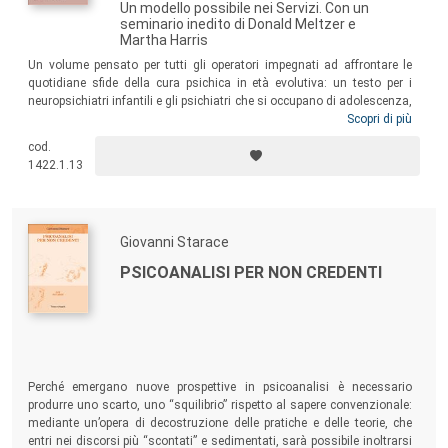
Un modello possibile nei Servizi. Con un
seminario inedito di Donald Meltzer e
Martha Harris
Un volume pensato per tutti gli operatori impegnati ad affrontare le
quotidiane sfide della cura psichica in età evolutiva: un testo per i
neuropsichiatri infantili e gli psichiatri che si occupano di adolescenza,
per gli psicoterapeuti, gli psicologi e tutto il personale delle équipes
Scopri di più
multidisciplinari, in attività o in formazione, per chiunque sia
cod.
interessato alla psicoanalisi nel lavoro clinico, chi la pratichi, la viva e
1422.1.13
la trasmetta in modo appassionato e creativo, ne coltivi il pensiero e
“sogni” i suoi possibili sviluppi futuri nei Servizi.
Giovanni Starace
PSICOANALISI PER NON CREDENTI
Perché emergano nuove prospettive in psicoanalisi è necessario
produrre uno scarto, uno “squilibrio” rispetto al sapere convenzionale:
mediante un’opera di decostruzione delle pratiche e delle teorie, che
entri nei discorsi più “scontati” e sedimentati, sarà possibile inoltrarsi