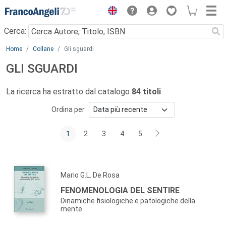
Menu
Cerca:
Main content
Home
Collane
Gli sguardi
GLI SGUARDI
La ricerca ha estratto dal catalogo
84 titoli
Ordina per
1
2
3
4
5
Mario G.L. De Rosa
FENOMENOLOGIA DEL SENTIRE
Dinamiche fisiologiche e patologiche della
mente