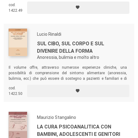
complessità delle sue relazioni multilivello, nelle sue origini dal Caos e
cod.
nei suoi costanti rapporti con esso. Il materiale antropologico
1422.49
osservato è tratto da svariate condizioni gruppali (cliniche, didattiche,
esperienziali di vario tipo) in Italia e all’estero, in svariati momenti della
vita dell’autore stesso.
Lucio Rinaldi
SUL CIBO, SUL CORPO E SUL
DIVENIRE DELLA FORMA
Anoressia, bulimia e molto altro
Il volume offre, attraverso numerose esperienze cliniche, una
possibilità di comprensione del sintomo alimentare (anoressia,
bulimia, ecc.) che può essere di sostegno a pazienti e familiari e di
supporto per la pratica clinica e psicoterapeutica. Più in generale, il libro
cod.
può essere una grande opportunità per tutti coloro che sono interessati
1422.50
a riflettere sulla complessa relazione che intratteniamo nel corso della
vita col cibo e con il corpo.
Maurizio Stangalino
LA CURA PSICOANALITICA CON
BAMBINI, ADOLESCENTI E GENITORI