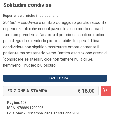
Solitudini condivise
Esperienze cliniche in psicoanalisi
Solitudini condivise
è un libro coraggioso perché racconta
esperienze cliniche in cui il paziente a suo modo cerca di
fare comprendere all’analista il proprio senso di solitudine
per integrarlo e renderlo più tollerabile. In quest’ottica
condividere non significa rassicurare empaticamente il
paziente ma sostenerlo verso l’antica esortazione greca di
“conoscere sé stessi”, cioè non temere nulla di Sé,
nemmeno il nucleo più oscuro.
LEGGI ANTEPRIMA
18,00
EDIZIONE A STAMPA
Pagine:
108
ISBN:
9788891799296
a
a
Edizione:
2
ristampa 2023, 1
edizione 2020