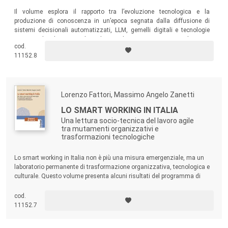
Il volume esplora il rapporto tra l’evoluzione tecnologica e la
produzione di conoscenza in un’epoca segnata dalla diffusione di
sistemi decisionali automatizzati, LLM, gemelli digitali e tecnologie
quantistiche. Il testo analizza le tecnologie emergenti non solo come
cod.
oggetti di studio, ma anche come strumenti di ricerca che si stanno
11152.8
progressivamente inserendo nelle pratiche della ricerca sociale.
Lorenzo Fattori, Massimo Angelo Zanetti
LO SMART WORKING IN ITALIA
Una lettura socio-tecnica del lavoro agile
tra mutamenti organizzativi e
trasformazioni tecnologiche
Lo smart working in Italia non è più una misura emergenziale, ma un
laboratorio permanente di trasformazione organizzativa, tecnologica e
culturale. Questo volume presenta alcuni risultati del programma di
ricerca sullo smart working condotto nell’ambito del progetto PNRR
NODES. Il volume offre una lettura integrata delle trasformazioni del
cod.
lavoro agile in una prospettiva insieme organizzativa, regolativa,
11152.7
tecnologica ed etica.