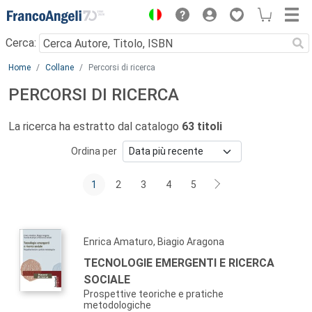
Menu
Cerca:
Main content
Home
Collane
Percorsi di ricerca
PERCORSI DI RICERCA
La ricerca ha estratto dal catalogo
63 titoli
Ordina per
1
2
3
4
5
Enrica Amaturo, Biagio Aragona
TECNOLOGIE EMERGENTI E RICERCA
SOCIALE
Prospettive teoriche e pratiche
metodologiche