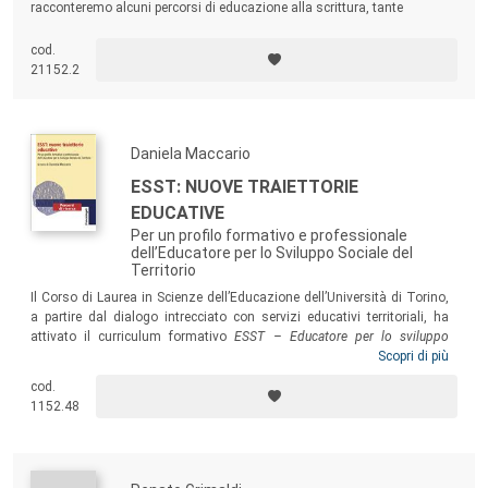
racconteremo alcuni percorsi di educazione alla scrittura, tante
esperienze di scuola dei vari ordini e gradi che sono l’occasione per
affrontare il tema della scrittura, definendo la sua funzione formativa e
cod.
didattica.
21152.2
Daniela Maccario
ESST: NUOVE TRAIETTORIE
EDUCATIVE
Per un profilo formativo e professionale
dell’Educatore per lo Sviluppo Sociale del
Territorio
Il Corso di Laurea in Scienze dell’Educazione dell’Università di Torino,
a partire dal dialogo intrecciato con servizi educativi territoriali, ha
attivato il curriculum formativo
ESST – Educatore per lo sviluppo
sociale del territorio –
per la formazione di educatori con competenze
Scopri di più
nella realizzazione di percorsi di supporto all’autonomia e
cod.
all’empowerment personale e sociale. Il volume rendiconta gli esiti di
1152.48
questo itinerario, rivolgendosi agli studenti e ai docenti dei Corsi di
laurea in Scienze dell’Educazione, agli operatori e ai responsabili dei
servizi socio-educativi, ai ricercatori in campo socio-psico-pedagogico
e filosofico interessati alla formazione delle professioni educative.