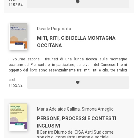
responsabile e generativo, le capacità e le risorse delle persone,
1152.54
investendo anche sulla reciprocità e sulle potenzialità del territorio.
Davide Porporato
MITI, RITI, CIBI DELLA MONTAGNA
OCCITANA
Il volume espone i risultati di una lunga ricerca sulle montagne
occitane del Piemonte e, in particolare, sulle valli del Cuneese. I temi
oggetto del libro sono essenzialmente tre: miti, riti e cibi, tre ambiti
classici dell’analisi etnoantropologica che sembravano necessitare di
cod.
una nuova rilettura culturale nel contesto specifico del territorio
1152.52
indagato.
Maria Adelaide Gallina, Simona Ameglio
PERSONE, PROCESSI E CONTESTI
INCLUSIVI
Il Centro Diurno del CISA Asti Sud come
spazio di conquista umana e sociale