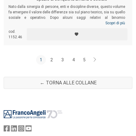
Nato dalla sinergia di persone, enti e discipline diverse, questo volume
fa emergere il valore delle differenze sia sul piano teorico, sia su quello
sociale e operativo. Dopo alcuni saggi relativi al binomio
educazione/disabilità, il libro si sofferma sui processi normativi e
Scopri di più
istituzionali che hanno precorso la realtà socio-educativa del Centro
cod.
Diurno Socio-Terapeutico Riabilitativo del CISA Asti Sud, presentando i
1152.46
dati ottenuti tramite una ricerca sul campo e una raccolta iconografica
relativa alla vita quotidiana e alle attività offerte dal Centro stesso,
interpretata secondo la prospettiva della sociologia visuale.
1
2
3
4
5
← TORNA ALLE COLLANE
Footer