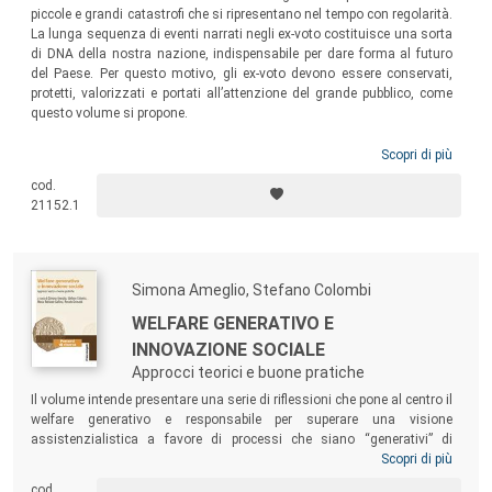
piccole e grandi catastrofi che si ripresentano nel tempo con regolarità.
La lunga sequenza di eventi narrati negli ex-voto costituisce una sorta
di DNA della nostra nazione, indispensabile per dare forma al futuro
del Paese. Per questo motivo, gli ex-voto devono essere conservati,
protetti, valorizzati e portati all’attenzione del grande pubblico, come
questo volume si propone.
Scopri di più
cod.
21152.1
Simona Ameglio, Stefano Colombi
WELFARE GENERATIVO E
INNOVAZIONE SOCIALE
Approcci teorici e buone pratiche
Il volume intende presentare una serie di riflessioni che pone al centro il
welfare generativo e responsabile per superare una visione
assistenzialistica a favore di processi che siano “generativi” di
capacità e risorse personali e comunitarie. Obiettivo del libro è quello di
Scopri di più
riflettere su quanto un sistema di welfare debba valorizzare, in modo
cod.