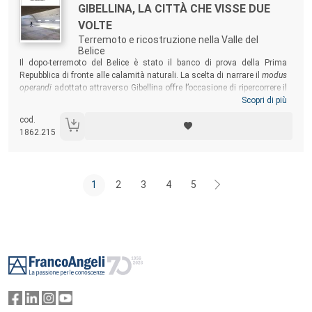
Titolo:
GIBELLINA, LA CITTÀ CHE VISSE DUE
VOLTE
Terremoto e ricostruzione nella Valle del
Belice
Sommario:
Il dopo-terremoto del Belice è stato il banco di prova della Prima
Repubblica di fronte alle calamità naturali. La scelta di narrare il
modus
operandi
adottato attraverso Gibellina offre l’occasione di ripercorrere il
processo di costruzione di una città dalle caratteristiche uniche e
Scopri di più
contraddittorie. Contrapponendo una ricostruzione filologica di
cod.
Gibellina Vecchia alla breve storia urbanistica di Gibellina Nuova, il
1862.215
volume mostra le distanze spaziali, temporali e culturali che le
separano e offre una chiave di lettura per ripensare in modo critico i
principi guida dell’urbanistica.
1
2
3
4
5
Footer