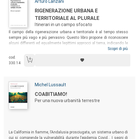
Autori:
Arturo Lanzani
Titolo:
RIGENERAZIONE URBANA E
TERRITORIALE AL PLURALE
Itinerari in un campo sfocato
Sommario:
Il campo della rigenerazione urbana e territoriale è al tempo stesso
sempre più vago e più pervasivo. Questo libro propone di riconoscere
alcuni differenti ed egualmente legittimi approcci al tema, indicando le
loro radici e soprattutto le modalità con cui si occupano di
Scopri di più
rigenerazione. Segnala poi alcune questioni che la rigenerazione deve
cod.
affrontare, dall’attenzione alla varietà dei contesti urbani e territoriali in
330.14
cui è chiamata a operare ai legami problematici con le dinamiche di
gentrificazione, o alle necessarie autoriflessioni critiche richieste alla
cultura tecnica per riuscire a generare nuove forme progettuali e
pianificatorie.
Autori:
Michel Lussault
Titolo:
COABITIAMO!
Per una nuova urbanità terrestre
Sommario:
La California in fiamme, l’Andalusia prosciugata, un sistema urbano di
cui si comprende la vulnerabilità durante l’epidemia Covid... I segni di