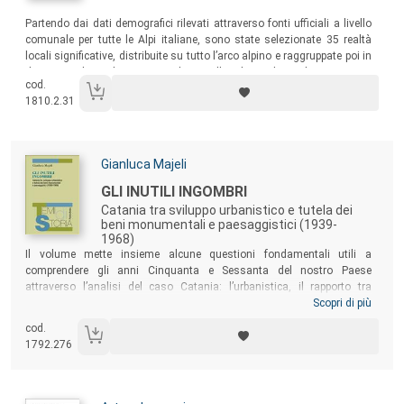
Sommario:
Partendo dai dati demografici rilevati attraverso fonti ufficiali a livello
comunale per tutte le Alpi italiane, sono state selezionate 35 realtà
locali significative, distribuite su tutto l’arco alpino e raggruppate poi in
dieci aree di studio, oggetto di sopralluoghi rivolti a rilevare aspetti
cod.
quantitativi e qualitativi del fenomeno del re-insediamento in
1810.2.31
montagna.
Autori:
Gianluca Majeli
Titolo:
GLI INUTILI INGOMBRI
Catania tra sviluppo urbanistico e tutela dei
beni monumentali e paesaggistici (1939-
1968)
Sommario:
Il volume mette insieme alcune questioni fondamentali utili a
comprendere gli anni Cinquanta e Sessanta del nostro Paese
attraverso l’analisi del caso Catania: l’urbanistica, il rapporto tra
pubblico e privato, la tutela paesaggistica e monumentale, il ruolo delle
Scopri di più
classi dirigenti, le burocrazie tecniche, il rapporto tra centro e periferia.
cod.
Il caso Catania rappresenta l’esempio di un Paese privo di norme
1792.276
adeguate all’entità dei processi in atto, in cui le leggi di tutela del
patrimonio storico-artistico, monumentale e paesaggistico si
rivelarono strumenti inadeguati a fronteggiare processi d’inurbamento
imponenti e rapidissimi.