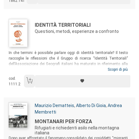
1862.141
capirle.
Autori:
Titolo:
IDENTITÀ TERRITORIALI
Questioni, metodi, esperienze a confronto
Sommario:
In che termini è possibile parlare oggi di identità territoriale? Il testo
raccoglie le riflessioni che il Gruppo di ricerca “Identità Territoriali”
dell’Associazione dei Geografi italiani ha maturato in riferimento alla
dimensione locale, cioè quella ove le priorità programmatiche delineate
Scopri di più
a livello politico internazionale si intrecciano a quell’insieme di vissuti,
cod.
esperienze e pratiche quotidiane che fanno del territorio locale un
1111.2
luogo
.
Autori:
Maurizio Dematteis
,
Alberto Di Gioia
,
Andrea
Membretti
Titolo:
MONTANARI PER FORZA
Rifugiati e richiedenti asilo nella montagna
italiana
Sommario:
Dopo aver affrontato il fenomeno consolidato dei cosiddetti “migranti