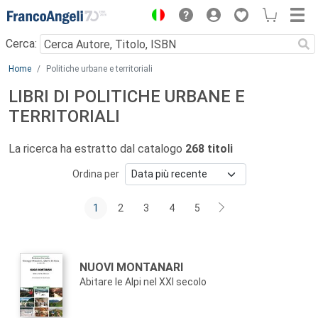
Menu
Cerca:
Main content
Home
Politiche urbane e territoriali
LIBRI DI POLITICHE URBANE E
TERRITORIALI
La ricerca ha estratto dal catalogo
268 titoli
Ordina per
1
2
3
4
5
Autori:
Titolo:
NUOVI MONTANARI
Abitare le Alpi nel XXI secolo