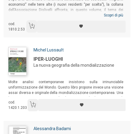
economici” nelle terre alte (i nuovi residenti “per scelta”), la collana
dell’Associazione Dislivelli affronta, in questo volume, il tema dei
richiedenti asilo e dei rifugiati, indirizzati forzosamente verso le valli
Scopri di più
montane e le aree interne italiane da politiche che, almeno in partenza,
cod.
sembravano guardare più alla dispersione degli stranieri sul territorio
1810.2.53
che alla loro inclusione sociale, temporanea o permanente che fosse.
Autori:
Michel Lussault
Titolo:
IPER-LUOGHI
La nuova geografia della mondializzazione
Sommario:
Molte analisi contemporanee insistono sulla irrinunciabile
uniformizzazione del Mondo. Questo libro propone invece una visione
assai diversa e originale della mondializzazione contemporanea. Una
lettura importante per quanti (anche non specialisti) sono curiosi di
cod.
capire i nuovi scenari delle città e dei territori.
1420.1.203
Autori:
Alessandra Badami