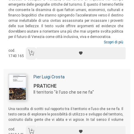
emergente delle geografie critiche del turismo. È questo il terreno fertile
che consente la disamina di quei fattori umani, economici, culturali e
financo biopolitici che stanno spingendo l’acceleratore verso il destino
ormai ineluttabile di una civitas assassinata per incassare i proventi
delle sue bellezze. Il testo vuole offrire argomenti ed evidenze che
dovrebbero aiutare a riorientare una più che mai urgente svolta politica
per il futuro di Venezia come città inclusiva, viva e democratica.
Scopri di più
cod.
1740.165
Autori:
Pier Luigi Crosta
Titolo:
PRATICHE
Il territorio "è l'uso che se ne fa"
Sommario:
Una raccolta di scritti sul rapporto tra il territorio e l’uso che se ne fa. Il
testo cerca di esplorare le possibilità di utilizzo e sviluppo del territorio,
costruito dalla gente che vi abita e vi agisce. In tal senso il volume
sottolinea la distinzione tra politiche e pratiche del territorio, e propone
cod.
di riconoscere la “politicità” delle pratiche. L’importante delle pratiche è