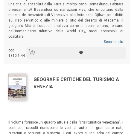
una crisi di abitabilità della Terra si moltiplicano. Come dunque abitare
diversamente? Basandosi su narrazioni vive, che ci portano dalla
miseria dei senzatetto di Vancouver alla lotta degli Ojibwe per i diritti
sul riso selvatico o alle miniere di litio del deserto di Atacama, il
geografo Michel Lussault analizza come si sperimentano, lontano
dall’immaginario riduttivo della World City, modi sostenibili di
coabitare.
Scopri di più
cod.
1810.1.44
Autori:
Titolo:
GEOGRAFIE CRITICHE DEL TURISMO A
VENEZIA
Sommario:
Il volume fornisce un quadro attuale della “crisi turistica veneziana”. I
contributi raccolti riuniscono le voci di autori in gran parte nati,
cresciuti o occupati a Venezia, il cui lavoro si inquadra nel campo