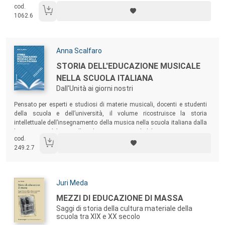
cod.
1062.6
Autori:
Anna Scalfaro
Titolo:
STORIA DELL'EDUCAZIONE MUSICALE
NELLA SCUOLA ITALIANA
Dall'Unità ai giorni nostri
Sommario:
Pensato per esperti e studiosi di materie musicali, docenti e studenti
della scuola e dell’università, il volume ricostruisce la storia
intellettuale dell’insegnamento della musica nella scuola italiana dalla
legge Casati del 1859 alle indicazioni nazionali del 2012.
cod.
249.2.7
Autori:
Juri Meda
Titolo:
MEZZI DI EDUCAZIONE DI MASSA
Saggi di storia della cultura materiale della
scuola tra XIX e XX secolo