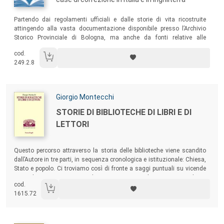
Sommario:
Partendo dai regolamenti ufficiali e dalle storie di vita ricostruite
attingendo alla vasta documentazione disponibile presso l’Archivio
Storico Provinciale di Bologna, ma anche da fonti relative alle
analoghe istituzioni operanti a Milano, a Roma e in Inghilterra, il
cod.
presente volume analizza le modalità educative, i principi e le finalità
249.2.8
vigenti nelle case di correzione.
Autori:
Giorgio Montecchi
Titolo:
STORIE DI BIBLIOTECHE DI LIBRI E DI
LETTORI
Sommario:
Questo percorso attraverso la storia delle biblioteche viene scandito
dall’Autore in tre parti, in sequenza cronologica e istituzionale: Chiesa,
Stato e popolo. Ci troviamo così di fronte a saggi puntuali su vicende
particolari – microstorie si diceva un tempo – che, tuttavia, vogliono
cod.
essere specchio e riflesso di tendenze ed eventi storici di più ampia
1615.72
portata.