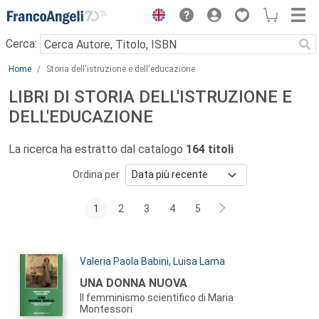
Menu
Cerca:
Main content
Home
Storia dell'istruzione e dell'educazione
LIBRI DI STORIA DELL'ISTRUZIONE E
DELL'EDUCAZIONE
La ricerca ha estratto dal catalogo
164 titoli
Ordina per
1
2
3
4
5
Autori:
Valeria Paola Babini
,
Luisa Lama
Titolo:
UNA DONNA NUOVA
Il femminismo scientifico di Maria
Montessori