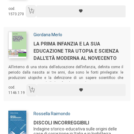
cod.
1573.270
Autori:
Giordana Merlo
Titolo:
LA PRIMA INFANZIA E LA SUA
EDUCAZIONE TRA UTOPIA E SCIENZA
DALL'ETÀ MODERNA AL NOVECENTO
Sommario:
All’interno di una storia dell’educazione dell’infanzia, definita come il
periodo dalla nascita ai tre anni, due sono le fonti privilegiate: le
produzioni utopiche e la definizione di un sapere scientifico che
connotano sempre più l’età infantile secondo proprie accezioni e
cod.
aprono a sempre maggiori attenzioni educative.
1146.1.19
Autori:
Rossella Raimondo
Titolo:
DISCOLI INCORREGGIBILI
Indagine storico-educativa sulle origini delle
case di correzione in Italia e in Inghilterra