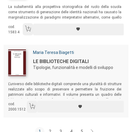
Sommario:
La subalternità alla prospettiva storiografica del ruolo della scuola
come strumento di generazione delle identità nazionali ha causato la
marginalizzazione di paradigmi interpretativi alternativi, come quello
relativo alla dimensione economica della scolarizzazione di massa,
cod.
che il presente volume tenta di recuperare, utilizzando una serie di
1583.4
fonti inconsuete per questo ambito di studi.
Autori:
Maria Teresa Biagetti
Titolo:
LE BIBLIOTECHE DIGITALI
Tipologie, funzionalità e modelli di sviluppo
Sommario:
L’universo delle biblioteche digitali comprende una pluralità di strutture
realizzate allo scopo di preservare e permettere la fruizione dei
patrimoni culturali e informativi. Il volume presenta un quadro delle
biblioteche digitali più significative a livello internazionale e affronta gli
cod.
sviluppi che quelle di ultima generazione stanno attualmente
2000.1512
manifestando.
1
2
3
4
5