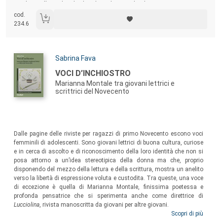
similar intellectual and cultural trends in England.
cod.
234.6
Autori:
Sabrina Fava
Titolo:
VOCI D’INCHIOSTRO
Marianna Montale tra giovani lettrici e
scrittrici del Novecento
Sommario:
Dalle pagine delle riviste per ragazzi di primo Novecento escono voci
femminili di adolescenti. Sono giovani lettrici di buona cultura, curiose
e in cerca di ascolto e di riconoscimento della loro identità che non si
posa attorno a un’idea stereotipica della donna ma che, proprio
disponendo del mezzo della lettura e della scrittura, mostra un anelito
verso la libertà di espressione voluta e custodita. Tra queste, una voce
di eccezione è quella di Marianna Montale, finissima poetessa e
profonda pensatrice che si sperimenta anche come direttrice di
Lucciolina
, rivista manoscritta da giovani per altre giovani.
Scopri di più