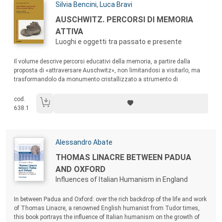
Autori:
Silvia Bencini
,
Luca Bravi
Titolo:
AUSCHWITZ. PERCORSI DI MEMORIA
ATTIVA
Luoghi e oggetti tra passato e presente
Sommario:
Il volume descrive percorsi educativi della memoria, a partire dalla
proposta di «attraversare Auschwitz», non limitandosi a visitarlo, ma
trasformandolo da monumento cristallizzato a strumento di
formazione. Si delinea così un modello formativo che - attraverso luoghi
e oggetti come ponte tra passato e presente - può essere applicato a
cod.
qualsiasi altro luogo di memoria.
638.1
Autori:
Alessandro Abate
Titolo:
THOMAS LINACRE BETWEEN PADUA
AND OXFORD
Influences of Italian Humanism in England
Sommario:
In between Padua and Oxford: over the rich backdrop of the life and work
of Thomas Linacre, a renowned English humanist from Tudor times,
this book portrays the influence of Italian humanism on the growth of