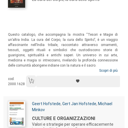
Sommario:
Questo catalogo, che accompagna la mostra “Tesori e Magie di
un’altra India. La cura del Corpo, la cura dello Spirito”, è un viaggio
affascinante nell’India tribale, raccontato attraverso ornamenti,
tessuti, oggetti rituali e simbolici che custodiscono storie di
guarigione, spiritualità e antichi saperi. Un universo in cui arte,
medicina e magia si intrecciano, rivelando la profonda connessione
delle comunità aborigene indiane con la natura e il sacro.
Scopri di più
cod.
2000.1628
Autori:
Geert Hofstede
,
Gert Jan Hofstede
,
Michael
Minkov
Titolo:
CULTURE E ORGANIZZAZIONI
Valori e strategie per operare efficacemente