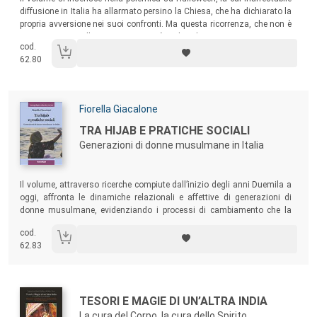
diffusione in Italia ha allarmato persino la Chiesa, che ha dichiarato la
propria avversione nei suoi confronti. Ma questa ricorrenza, che non è
una minaccia alla nostra integrità culturale quanto piuttosto un
cod.
elemento di arricchimento, è tuttora una commemorazione dei defunti
62.80
e deve essere interpretata in termini di continuità con il tradizionale
culto dei morti.
Autori:
Fiorella Giacalone
Titolo:
TRA HIJAB E PRATICHE SOCIALI
Generazioni di donne musulmane in Italia
Sommario:
Il volume, attraverso ricerche compiute dall’inizio degli anni Duemila a
oggi, affronta le dinamiche relazionali e affettive di generazioni di
donne musulmane, evidenziando i processi di cambiamento che la
migrazione mette in atto, nelle pratiche religiose come nell’identità di
cod.
genere, creando nuove dimensioni del femminile, quali presenze
62.83
disgiuntive della modernità.
Autori:
Titolo:
TESORI E MAGIE DI UN’ALTRA INDIA
La cura del Corpo, la cura dello Spirito