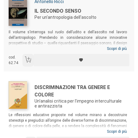
Autori:
Antonello Ricci
Titolo:
IL SECONDO SENSO
Per un'antropologia dell'ascolto
Sommario:
Il volume s’interroga sul ruolo dell’udito e dell’ascolto nel lavoro
dell’antropologo. Prendendo in considerazione alcune innovative
prospettive di studio – quelle riguardanti il paesaggio sonoro, il
design
acustico, l’acustemologia – e ricorrendo a molteplici e, a volte, non
Scopri di più
convenzionali terreni di ricerca (cinema, letteratura, pubblicità), il libro
cod.
individua e propone molteplici “punti d’ascolto”, prospettive sul
62.74
secondo senso inteso come dispositivo di accesso al mondo e alla
sua comprensione.
Autori:
Titolo:
DISCRIMINAZIONI TRA GENERE E
COLORE
Un'analisi critica per l'impegno interculturale
e antirazzista
Sommario:
Le riflessioni educative proposte nel volume mirano a decostruire
stereotipi e pregiudizi all’origine delle diverse forme di discriminazione,
di genere o di colore della pelle, e a rendere la complessità di fenomeni
dai molti volti e dalle contraddittorie implicazioni per richiamare a un
Scopri di più
impegno interculturale, antirazzista e antisessista tutti coloro che