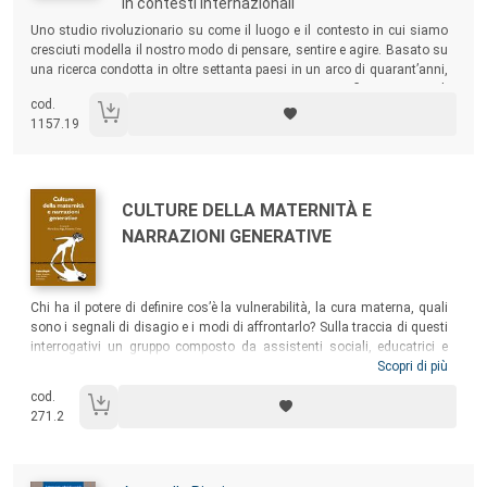
in contesti internazionali
Sommario:
Uno studio rivoluzionario su come il luogo e il contesto in cui siamo
cresciuti modella il nostro modo di pensare, sentire e agire. Basato su
una ricerca condotta in oltre settanta paesi in un arco di quarant’anni,
esamina come si ingenera incomprensione e conflitto, invece di
cod.
cooperazione.
1157.19
Autori:
Titolo:
CULTURE DELLA MATERNITÀ E
NARRAZIONI GENERATIVE
Sommario:
Chi ha il potere di definire cos’è la vulnerabilità, la cura materna, quali
sono i segnali di disagio e i modi di affrontarlo? Sulla traccia di questi
interrogativi un gruppo composto da assistenti sociali, educatrici e
mediatrici, accademiche e attiviste di tre Paesi europei (Italia,
Scopri di più
Romania, Spagna) ha condiviso un percorso di ricerca a partire da sé.
cod.
Un testo pensato per chi lavora nei servizi sociali, educativi, in
271.2
consultori familiari, comunità alloggio, centri antiviolenza e di tutela
dei minori e per coloro che si formano alle professioni di cura in ambito
sanitario, socio-educativo e giuridico.