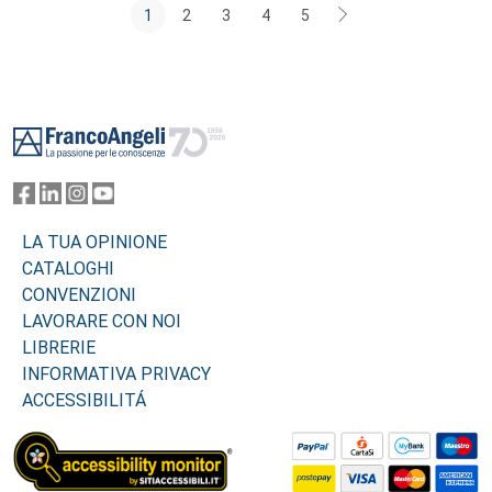
1
2
3
4
5
Footer
LA TUA OPINIONE
CATALOGHI
CONVENZIONI
LAVORARE CON NOI
LIBRERIE
INFORMATIVA PRIVACY
ACCESSIBILITÁ