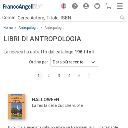
Menu
Cerca:
Main content
Home
Antropologia
Antropologia
LIBRI DI ANTROPOLOGIA
La ricerca ha estratto dal catalogo
196 titoli
Ordina per
1
2
3
4
5
Autori:
Titolo:
HALLOWEEN
La festa delle zucche vuote
Sommario:
Il volume si inserisce nella polemica su Halloween, la cui inarrestabile