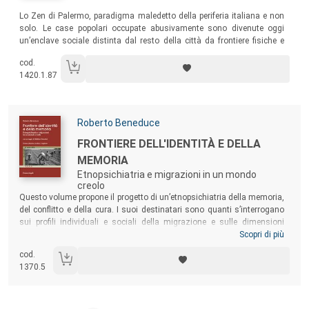
Sommario:
Lo Zen di Palermo, paradigma maledetto della periferia italiana e non
solo. Le case popolari occupate abusivamente sono divenute oggi
un’enclave sociale distinta dal resto della città da frontiere fisiche e
simboliche. Il libro è il resoconto di una ricerca antropologica condotta
cod.
per sette anni tra le maglie dell’esclusione.
1420.1.87
Autori:
Roberto Beneduce
Titolo:
FRONTIERE DELL'IDENTITÀ E DELLA
MEMORIA
Etnopsichiatria e migrazioni in un mondo
creolo
Sommario:
Questo volume propone il progetto di un’etnopsichiatria della memoria,
del conflitto e della cura. I suoi destinatari sono quanti s’interrogano
sui profili individuali e sociali della migrazione e sulle dimensioni
simboliche e politiche della salute. Con la sua etnografia clinica e
Scopri di più
l’analisi delle forme di violenza e di arbitrio che scandiscono oggi
cod.
l’incontro con le popolazioni immigrate (spesso persino all’ombra delle
1370.5
istituzioni della cura), quella qui proposta è un’etnopsichiatria
critica
e
dinamica
.