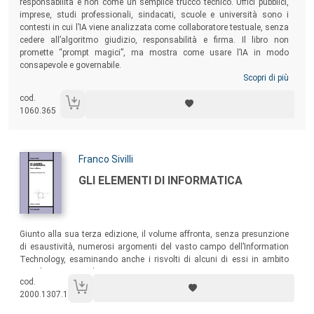
responsabilità e non come un semplice trucco tecnico. Uffici pubblici,
imprese, studi professionali, sindacati, scuole e università sono i
contesti in cui l’IA viene analizzata come collaboratore testuale, senza
cedere all’algoritmo giudizio, responsabilità e firma. Il libro non
promette “prompt magici”, ma mostra come usare l’IA in modo
consapevole e governabile.
Scopri di più
cod.
1060.365
Autori:
Franco Sivilli
Titolo:
GLI ELEMENTI DI INFORMATICA
Sommario:
Giunto alla sua terza edizione, il volume affronta, senza presunzione
di esaustività, numerosi argomenti del vasto campo dell’Information
Technology, esaminando anche i risvolti di alcuni di essi in ambito
psicologico e sociale.
cod.
2000.1307.1