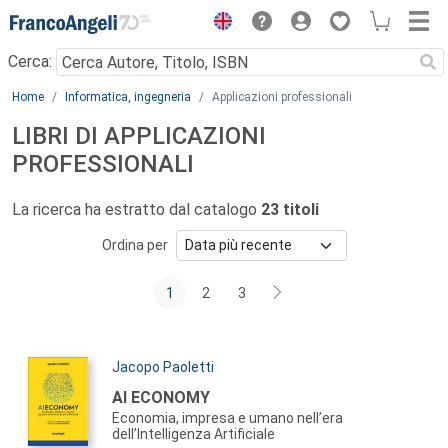
Menu
Cerca:
Main content
Home
Informatica, ingegneria
Applicazioni professionali
LIBRI DI APPLICAZIONI
PROFESSIONALI
La ricerca ha estratto dal catalogo
23 titoli
Ordina per
1
2
3
Autori:
Jacopo Paoletti
Titolo:
AI ECONOMY
Economia, impresa e umano nell’era
dell’Intelligenza Artificiale