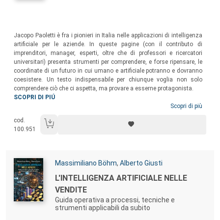
Sommario:
Jacopo Paoletti è fra i pionieri in Italia nelle applicazioni di intelligenza
artificiale per le aziende. In queste pagine (con il contributo di
imprenditori, manager, esperti, oltre che di professori e ricercatori
universitari) presenta strumenti per comprendere, e forse ripensare, le
coordinate di un futuro in cui umano e artificiale potranno e dovranno
coesistere. Un testo indispensabile per chiunque voglia non solo
comprendere ciò che ci aspetta, ma provare a esserne protagonista.
SCOPRI DI PIÚ
Scopri di più
cod.
100.951
Autori:
Massimiliano Böhm
,
Alberto Giusti
Titolo:
L'INTELLIGENZA ARTIFICIALE NELLE
VENDITE
Guida operativa a processi, tecniche e
strumenti applicabili da subito
Sommario: