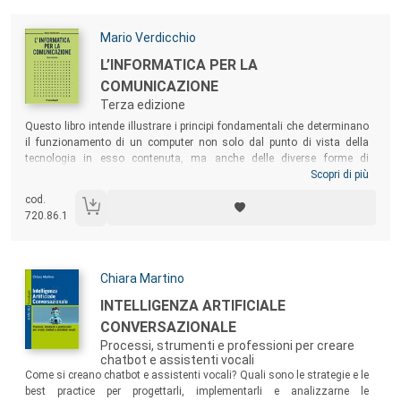
Autori:
Mario Verdicchio
Titolo:
L’INFORMATICA PER LA
COMUNICAZIONE
Terza edizione
Sommario:
Questo libro intende illustrare i principi fondamentali che determinano
il funzionamento di un computer non solo dal punto di vista della
tecnologia in esso contenuta, ma anche delle diverse forme di
comunicazione che esso permette. In un mondo sempre più permeato
Scopri di più
da questo tipo di tecnologia, comprendere i meccanismi alla base
cod.
dell’elaborazione e della trasmissione di testi, immagini e suoni per
720.86.1
mezzo di un computer significa comprendere come funzionano i nuovi
strumenti che supportano le nostre azioni, le nostre relazioni, le nostre
abitudini.
Autori:
Chiara Martino
Titolo:
INTELLIGENZA ARTIFICIALE
CONVERSAZIONALE
Processi, strumenti e professioni per creare
chatbot e assistenti vocali
Sommario:
Come si creano chatbot e assistenti vocali? Quali sono le strategie e le
best practice per progettarli, implementarli e analizzarne le