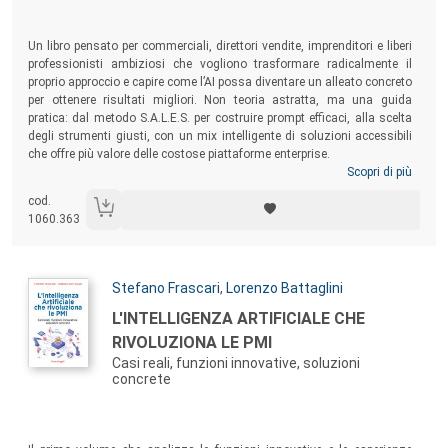
Un libro pensato per commerciali, direttori vendite, imprenditori e liberi
professionisti ambiziosi che vogliono trasformare radicalmente il
proprio approccio e capire come l’AI possa diventare un alleato concreto
per ottenere risultati migliori. Non teoria astratta, ma una guida
pratica: dal metodo S.A.L.E.S. per costruire prompt efficaci, alla scelta
degli strumenti giusti, con un mix intelligente di soluzioni accessibili
che offre più valore delle costose piattaforme enterprise.
Scopri di più
cod.
1060.363
Autori:
Stefano Frascari
,
Lorenzo Battaglini
Titolo:
L'INTELLIGENZA ARTIFICIALE CHE
RIVOLUZIONA LE PMI
Casi reali, funzioni innovative, soluzioni
concrete
Sommario: