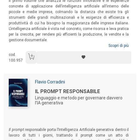
Il primo volume che analizza le funzioni innovative e le esperienze
concrete di applicazione dell’intelligenza artificiale all’interno delle
piccole e medie imprese, colmando la distanza che esiste tra gli
strumenti delle grandi multinazionali e le esigenze di efficienza e
produttività di cui ha bisogno la maggioranza delle imprese italiane.
L’intelligenza artificiale è vista nel concreto, come risorsa e leva pratica
per la crescita, per rendere più efficienti la produzione, le vendite e la
gestione documentale.
Scopri di più
cod.
100.957
Autori:
Flavio Corradini
Titolo:
IL PROMPT RESPONSABILE
Linguaggio e metodo per governare davvero
l’IA generativa
Sommario:
Il prompt responsabile
porta l’Intelligenza Artificiale generativa dentro il
lavoro di tutti i giorni, trattando il prompt come un atto di