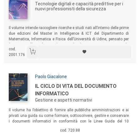
Tecnologie digitali e capacità predittive per i
nuovi professionisti della sicurezza
Sommario:
Il volume intende raccogliere ricerche e studi nati all’interno delle prime
due edizioni del Master in Intelligence & ICT del Dipartimento di
Matematica, Informatica e Fisica dell’Università di Udine, pensato per
formare profili professionali in grado di organizzare e gestire la
cod.
sicurezza a 360 gradi. Il libro presenta alcuni contributi rappresentativi
2001.176
di questo percorso disciplinare unico nel suo genere.
Autori:
Paolo Giacalone
Titolo:
IL CICLO DI VITA DEL DOCUMENTO
INFORMATICO
Gestione e aspetti normativi
Sommario:
Il volume ha l’obiettivo di fornire alle pubbliche amministrazioni e ai
privati una guida su come formare, sottoscrivere, gestire e conservare
i documenti informatici in conformità con le Linee Guida del 10
settembre 2020, esaminando quali sono stati gli aggiornamenti
cod. 720.88
introdotti dai recenti provvedimenti legislativi sul tema della
digitalizzazione amministrativa, fra i quali le ultime integrazioni al