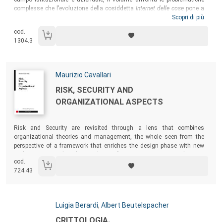
complesse che l’evoluzione della cosiddetta
Internet delle cose
pone a
imprese e cittadini (chiamati a prendere coscienza del fatto che i rischi
Scopri di più
a sicurezza, privacy, furti d’identità aumenteranno esponenzialmente).
cod.
Un volume utile al mondo dei professionisti e delle imprese e a
1304.3
chiunque voglia approfondire un argomento di particolare attualità.
Autori:
Maurizio Cavallari
Titolo:
RISK, SECURITY AND
ORGANIZATIONAL ASPECTS
Sommario:
Risk and Security are revisited through a lens that combines
organizational theories and management, the whole seen from the
perspective of a framework that enriches the design phase with new
tasks to ensure that the resulting information system complies not
cod.
only with security, but also other requirements.
724.43
Autori:
Luigia Berardi
,
Albert Beutelspacher
Titolo:
CRITTOLOGIA.