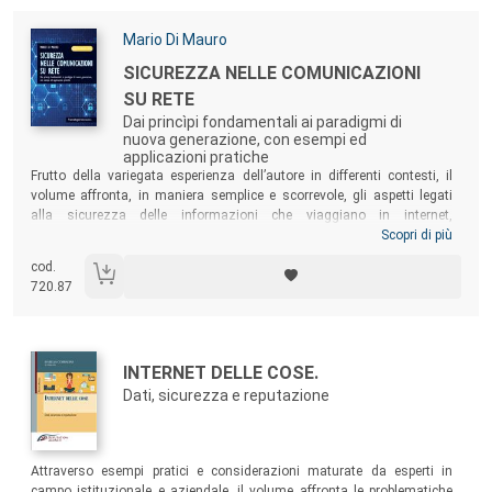
Codice dell’amministrazione digitale.
Autori:
Mario Di Mauro
Titolo:
SICUREZZA NELLE COMUNICAZIONI
SU RETE
Dai princìpi fondamentali ai paradigmi di
nuova generazione, con esempi ed
applicazioni pratiche
Sommario:
Frutto della variegata esperienza dell’autore in differenti contesti, il
volume affronta, in maniera semplice e scorrevole, gli aspetti legati
alla sicurezza delle informazioni che viaggiano in internet,
rivolgendosi così a professionisti, studenti, ricercatori e appassionati
Scopri di più
di tecnologie che intendano approfondire i concetti di sicurezza delle
cod.
reti fino ai paradigmi di nuova generazione ormai al centro della
720.87
programmazione comunitaria in ambito tecnologico.
Autori:
Titolo:
INTERNET DELLE COSE.
Dati, sicurezza e reputazione
Sommario:
Attraverso esempi pratici e considerazioni maturate da esperti in
campo istituzionale e aziendale, il volume affronta le problematiche