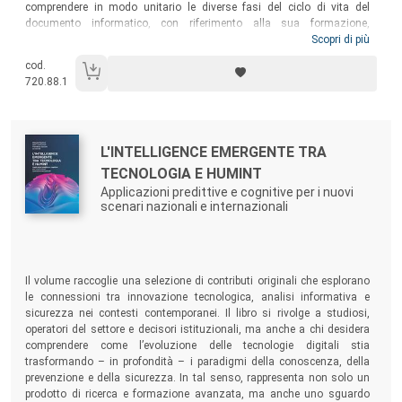
comprendere in modo unitario le diverse fasi del ciclo di vita del
documento informatico, con riferimento alla sua formazione,
all’apposizione del riferimento temporale e alla sottoscrizione, con
Scopri di più
approfondimenti sulle diverse tipologie di firme elettroniche. Il testo
cod.
esamina gli strumenti per la trasmissione del documento informatico,
720.88.1
con un focus su domicilio digitale, Carta d’identità elettronica, Carta
Nazionale dei Servizi, SPID e sulla registrazione del documento
informatico, per arrivare infine alla conservazione, allo scarto e alla
copia.
Autori:
Titolo:
L'INTELLIGENCE EMERGENTE TRA
TECNOLOGIA E HUMINT
Applicazioni predittive e cognitive per i nuovi
scenari nazionali e internazionali
Sommario:
Il volume raccoglie una selezione di contributi originali che esplorano
le connessioni tra innovazione tecnologica, analisi informativa e
sicurezza nei contesti contemporanei. Il libro si rivolge a studiosi,
operatori del settore e decisori istituzionali, ma anche a chi desidera
comprendere come l’evoluzione delle tecnologie digitali stia
trasformando – in profondità – i paradigmi della conoscenza, della
prevenzione e della sicurezza. In tal senso, rappresenta non solo un
prodotto di ricerca e formazione avanzata, ma anche uno sguardo