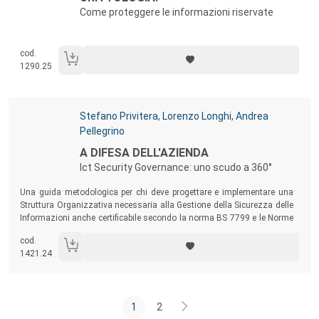
Come proteggere le informazioni riservate
cod.
1290.25
Autori:
Stefano Privitera
,
Lorenzo Longhi
,
Andrea
Pellegrino
Titolo:
A DIFESA DELL'AZIENDA
Ict Security Governance: uno scudo a 360°
Sommario:
Una guida metodologica per chi deve progettare e implementare una
Struttura Organizzativa necessaria alla Gestione della Sicurezza delle
Informazioni anche certificabile secondo la norma BS 7799 e le Norme
sulla Privacy vigenti in Italia.
cod.
1421.24
1
2