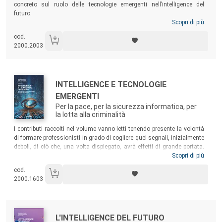
concreto sul ruolo delle tecnologie emergenti nell’intelligence del
futuro.
Scopri di più
cod.
2000.2003
Autori:
Titolo:
INTELLIGENCE E TECNOLOGIE
EMERGENTI
Per la pace, per la sicurezza informatica, per
la lotta alla criminalità
Sommario:
I contributi raccolti nel volume vanno letti tenendo presente la volontà
di formare professionisti in grado di cogliere quei segnali, inizialmente
deboli, di ciò che, una volta dispiegato, avrà effetti di grande portata.
Tra i temi trattati: gli indicatori oggettivi sui quali si basano i moderni
Scopri di più
studi sulla pace; l’evoluzione legislativa in materia di intelligence;
cod.
l’esplorazione delle caratteristiche, delle principali rotte, delle
2000.1603
problematiche di tipo giuridico, delle vulnerabilità di tipo accidentale e
di tipo intenzionale delle reti dei cavi in fibra ottica posti sui fondali
marini; gli strumenti tecnologici di contrasto alla criminalità…
Autori:
Titolo:
L'INTELLIGENCE DEL FUTURO