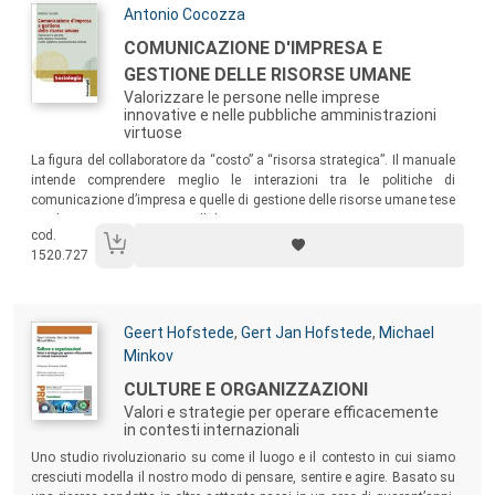
Autori:
Antonio Cocozza
Titolo:
COMUNICAZIONE D'IMPRESA E
GESTIONE DELLE RISORSE UMANE
Valorizzare le persone nelle imprese
innovative e nelle pubbliche amministrazioni
virtuose
Sommario:
La figura del collaboratore da “costo” a “risorsa strategica”. Il manuale
intende comprendere meglio le interazioni tra le politiche di
comunicazione d’impresa e quelle di gestione delle risorse umane tese
a valorizzare e motivare i collaboratori.
cod.
1520.727
Autori:
Geert Hofstede
,
Gert Jan Hofstede
,
Michael
Minkov
Titolo:
CULTURE E ORGANIZZAZIONI
Valori e strategie per operare efficacemente
in contesti internazionali
Sommario:
Uno studio rivoluzionario su come il luogo e il contesto in cui siamo
cresciuti modella il nostro modo di pensare, sentire e agire. Basato su