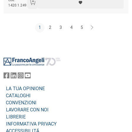
cod.
di sperimentazione, innovazione e contaminazione.
1420.1.249
1
2
3
4
5
Footer
LA TUA OPINIONE
CATALOGHI
CONVENZIONI
LAVORARE CON NOI
LIBRERIE
INFORMATIVA PRIVACY
ACCESSIBILITÁ