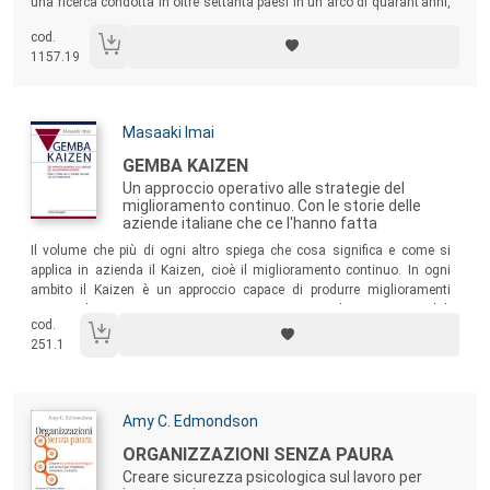
una ricerca condotta in oltre settanta paesi in un arco di quarant’anni,
esamina come si ingenera incomprensione e conflitto, invece di
cod.
cooperazione.
1157.19
Autori:
Masaaki Imai
Titolo:
GEMBA KAIZEN
Un approccio operativo alle strategie del
miglioramento continuo. Con le storie delle
aziende italiane che ce l'hanno fatta
Sommario:
Il volume che più di ogni altro spiega che cosa significa e come si
applica in azienda il Kaizen, cioè il miglioramento continuo. In ogni
ambito il Kaizen è un approccio capace di produrre miglioramenti
giorno dopo giorno. Accanto a una serie di casi aziendali
cod.
internazionali il testo offre una raccolta di testimonianze di imprese
251.1
italiane che hanno fatto del Kaizen un potentissimo acceleratore di
sviluppo.
Autori:
Amy C. Edmondson
Titolo:
ORGANIZZAZIONI SENZA PAURA
Creare sicurezza psicologica sul lavoro per