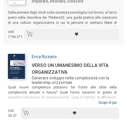
imparare, innovare, crescere
Sommario:
Dalla pioniera degli studi sulla
sicurezza psicologica
sul lavoro, al terzo
posto nella classifica dei
Thinkers50
, una guida pratica alla creazione
di una cultura organizzativa in cui le persone si sentano libere di
proporre le proprie idee, favorendo l’innovazione e la condivisione delle
cod.
competenze.
1796.371
Autori:
Erica Rizziato
Titolo:
VERSO UN UMANESIMO DELLA VITA
ORGANIZZATIVA
Generare sviluppo nella complessità con la
leadership orizzontale
Sommario:
Quali nuove competenze potranno far fronte alle sfide della
complessità attuale e futura? Quali forme saranno in grado di
garantire l’esistenza di organizzazioni sane in termini di efficienza,
efficacia, sostenibilità, senso e motivazione? Per rispondere a queste
Scopri di più
sfide il libro propone un cambio di paradigma, una nuova visione della
cod.
persona e dell’organizzazione e una metodologia che delinea un
25.37
percorso pratico in cui esse entrano in connessione: la
metodologia
per la leadership orizzontale e le organizzazioni integrate (LOOI
).