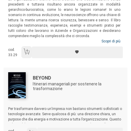
precedenti e tuttavia risultano ancora organizzate in modalità
gerarchico-burocratica, come lo erano le legioni romane! In uno
scenario in continua evoluzione, le neuroscienze offrono una chiave di
lettura: la mente umana ricerca sicurezza, benessere e senso. Il libro
raccoglie testimonianze, esperienze, esempi e strumenti pratici per
tutti coloro che lavorano in Aziende e Organizzazioni e desiderano
comprendere meglio la complessità che ci circonda.
Scopri di più
cod.
33.29
Autori:
Titolo:
BEYOND
Itinerari manageriali per sostenere la
trasformazione
Sommario:
Per trasformare davvero un’impresa non bastano strumenti sofisticati o
tecnologie avanzate. Serve qualcosa di più: una direzione chiara, un
purpose che dia energia e motivazione a tutta l’organizzazione. Questo
volume delinea un percorso per costruire consapevolezza sulle
trasformazioni e creare ambienti di apertura, di accoglienza dell’errore,