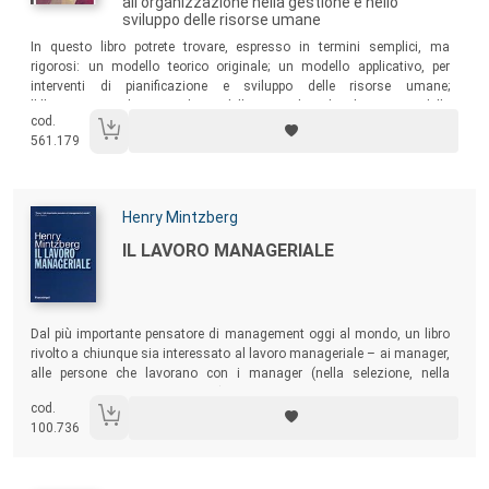
all'organizzazione nella gestione e nello
sviluppo delle risorse umane
Sommario:
In questo libro potrete trovare, espresso in termini semplici, ma
rigorosi: un modello teorico originale; un modello applicativo, per
interventi di pianificazione e sviluppo delle risorse umane;
l'illustrazione dei metodi e delle tecniche di rilevazione delle
cod.
competenze; un particolare approfondimento riguardante le
561.179
competenze manageriali.
Autori:
Henry Mintzberg
Titolo:
IL LAVORO MANAGERIALE
Sommario:
Dal più importante pensatore di management oggi al mondo, un libro
rivolto a chiunque sia interessato al lavoro manageriale – ai manager,
alle persone che lavorano con i manager (nella selezione, nella
valutazione, nella formazione) e a chiunque voglia comprendere
cod.
meglio la prassi manageriale (accademici, docenti, studenti). Un
100.736
nuovo e coraggioso modo di pensare e praticare il management!