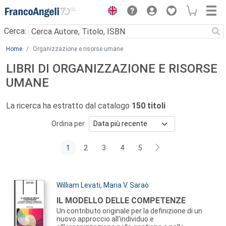
Menu
Cerca:
Main content
Home
Organizzazione e risorse umane
LIBRI DI ORGANIZZAZIONE E RISORSE
UMANE
La ricerca ha estratto dal catalogo
150 titoli
Ordina per
1
2
3
4
5
Autori:
William Levati
,
Maria V. Saraò
Titolo:
IL MODELLO DELLE COMPETENZE
Un contributo originale per la definizione di un
nuovo approccio all'individuo e