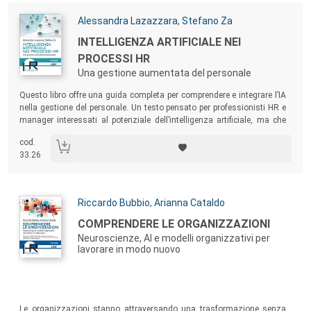
Autori:
Alessandra Lazazzara
,
Stefano Za
Titolo:
INTELLIGENZA ARTIFICIALE NEI
PROCESSI HR
Una gestione aumentata del personale
Sommario:
Questo libro offre una guida completa per comprendere e integrare l’IA
nella gestione del personale. Un testo pensato per professionisti HR e
manager interessati al potenziale dell’intelligenza artificiale, ma che
nutrono anche timori per la sua complessità e gli eventuali rischi
cod.
connessi alla sua adozione.
33.26
Autori:
Riccardo Bubbio
,
Arianna Cataldo
Titolo:
COMPRENDERE LE ORGANIZZAZIONI
Neuroscienze, AI e modelli organizzativi per
lavorare in modo nuovo
Sommario:
Le organizzazioni stanno attraversando una trasformazione senza