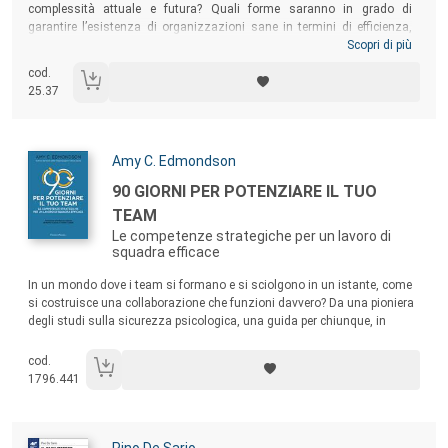
complessità attuale e futura? Quali forme saranno in grado di
garantire l’esistenza di organizzazioni sane in termini di efficienza,
efficacia, sostenibilità, senso e motivazione? Per rispondere a queste
Scopri di più
sfide il libro propone un cambio di paradigma, una nuova visione della
cod.
persona e dell’organizzazione e una metodologia che delinea un
25.37
percorso pratico in cui esse entrano in connessione: la
metodologia
per la leadership orizzontale e le organizzazioni integrate (LOOI
).
Autori:
Amy C. Edmondson
Titolo:
90 GIORNI PER POTENZIARE IL TUO
TEAM
Le competenze strategiche per un lavoro di
squadra efficace
Sommario:
In un mondo dove i team si formano e si sciolgono in un istante, come
si costruisce una collaborazione che funzioni davvero? Da una pioniera
degli studi sulla sicurezza psicologica, una guida per chiunque, in
qualsiasi organizzazione, voglia migliorare con successo le
competenze collaborative.
cod.
1796.441