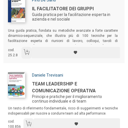
Autori:
Pino De Sario
Titolo:
IL FACILITATORE DEI GRUPPI
Guida pratica per la facilitazione esperta in
azienda e nel sociale
Sommario:
Una guida pratica, fondata su metodiche avanzate a forte carattere
dinamico-sequenziale, che illustra più di 100 tecniche per la
facilitazione esperta di riunioni di lavoro, colloqui, tavoli di
concertazione, forum civici e reti sociali. Si rivolge a formatori,
cod.
psicologi, educatori, operatori sociali, insegnanti, direttori e capi
25.2.8
settore impegnati nel difficile compito di gestire con successo i gruppi
di lavoro, in azienda e nel sociale.
Autori:
Daniele Trevisani
Titolo:
TEAM LEADERSHIP E
COMUNICAZIONE OPERATIVA
Principi e pratiche per il miglioramento
continuo individuale e di team
Sommario:
Un testo di riferimento fondamentale, ricco di suggerimenti e tecniche
indispensabili per riuscire a condurre team ad alta performance.
cod.
100.856