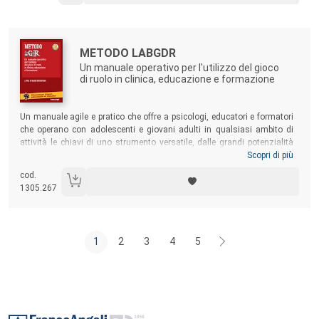
Autori:
Titolo:
METODO LABGDR
Un manuale operativo per l'utilizzo del gioco
di ruolo in clinica, educazione e formazione
Sommario:
Un manuale agile e pratico che offre a psicologi, educatori e formatori
che operano con adolescenti e giovani adulti in qualsiasi ambito di
attività le chiavi di uno strumento versatile, dalle grandi potenzialità
applicative, innovativo ed efficace: il
Gioco di Ruolo
. Il GDR è capace di
Scopri di più
intercettare la sensibilità dei giovani di oggi, assuefatti ai social
cod.
network e ai videogiochi, fornendo loro un contesto favorevole
1305.267
all’apprendimento attraverso i laboratori di gruppo.
1
2
3
4
5
Footer