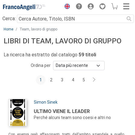
Menu
Cerca:
Main content
Home
Team, lavoro di gruppo
LIBRI DI TEAM, LAVORO DI GRUPPO
La ricerca ha estratto dal catalogo
59 titoli
Ordina per
1
2
3
4
5
Autori:
Simon Sinek
Titolo:
ULTIMO VIENE IL LEADER
Perché alcuni team sono coesi e altri no
Sommario:
Con esempi reali affascinanti, tratti dall’ambito aziendale a quello