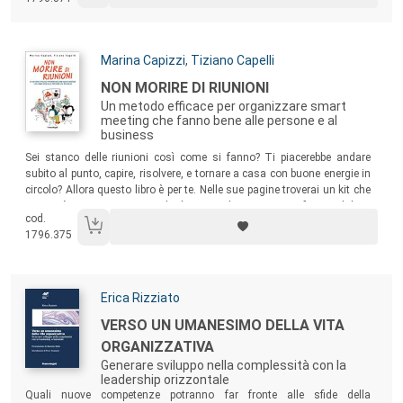
Autori:
Marina Capizzi
,
Tiziano Capelli
Titolo:
NON MORIRE DI RIUNIONI
Un metodo efficace per organizzare smart
meeting che fanno bene alle persone e al
business
Sommario:
Sei stanco delle riunioni così come si fanno? Ti piacerebbe andare
subito al punto, capire, risolvere, e tornare a casa con buone energie in
circolo? Allora questo libro è per te. Nelle sue pagine troverai un kit che
ti aiuterà a progettare in modo divertente le riunioni, trasformandole in
cod.
smart meeting, attraverso alcuni passaggi: finalizzazione,
1796.375
focalizzazione e
flow
– cioè ottenere il massimo con il minimo sforzo.
Autori:
Erica Rizziato
Titolo:
VERSO UN UMANESIMO DELLA VITA
ORGANIZZATIVA
Generare sviluppo nella complessità con la
leadership orizzontale
Sommario:
Quali nuove competenze potranno far fronte alle sfide della