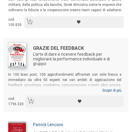
militare, dalla politica alle banche, Sinek dimostra come le imprese che
coltivano la fiducia e la cooperazione creano team capaci di adattarsi
a diverse situazioni, dove ognuno sente di appartenere al gruppo e
cod.
tutte le energie sono dedicate a cogliere le opportunità.
100.830
Autori:
Titolo:
GRAZIE DEL FEEDBACK
L'arte di dare e ricevere feedback per
migliorare la performance individuale e di
gruppo
Sommario:
In 100 brevi post, 100 approfondimenti affrontati con stile fresco e
immediato da oltre 50 esperti nei vari ambiti di applicazione del
feedback: psicologia, marketing, comunicazione e tanto altro ancora.
Una guida pratica rivolta a chiunque voglia implementare una
Scopri di più
strategia comunicativa vincente, in ambito personale e lavorativo.
cod.
Grazie del feedback
mostra cos’è veramente il feedback e come
1796.320
metterlo a frutto per acquisire maggiore consapevolezza di noi stessi,
per rapportarci agli altri con successo e ottenere sempre il massimo
dal mondo che ci circonda.
Autori:
Patrick Lencioni