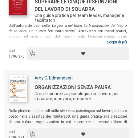
Titolo:
SUPERARE LE CINQUE DISFUNZIONI
DEL LAVORO DI SQUADRA
Una guida pratica per team leader, manager e
facilitatori
Sommario:
Dall’autore del best seller
La guerra nel team. Le 5 disfunzioni del lavoro
di squadra
, un nuovo fortunato
sequel
. Attraverso strumenti pratici,
esercizi ed esempi tratti dal mondo reale, Lencioni spiega come
concretamente superare le cinque celebri disfunzioni che paralizzano il
Scopri di più
lavoro di squadra. La struttura è quella prediletta dall’autore, che
cod.
affianca a considerazioni generali la narrazione di storie
1796.370
emblematiche di vita quotidiana nel mondo delle organizzazioni.
Autori:
Amy C. Edmondson
Titolo:
ORGANIZZAZIONI SENZA PAURA
Creare sicurezza psicologica sul lavoro per
imparare, innovare, crescere
Sommario:
Dalla pioniera degli studi sulla
sicurezza psicologica
sul lavoro, al terzo
posto nella classifica dei
Thinkers50
, una guida pratica alla creazione
di una cultura organizzativa in cui le persone si sentano libere di
proporre le proprie idee, favorendo l’innovazione e la condivisione delle
cod.
competenze.
1796.371