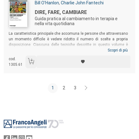
Autori:
Bill O'Hanlon
,
Charlie John Fantechi
Titolo:
DIRE, FARE, CAMBIARE
Guida pratica al cambiamento in terapia e
nella vita quotidiana
Sommario:
La caratteristica principale che accomuna le persone che attraversano
un momento difficile è vedere ridotto il numero di scelte a propria
disposizione. Ciascuna delle tecniche descritte in questo volume è
finalizzata invece ad aumentare le possibilità di scelta della persona,
Scopri di più
mettendola in condizione di poter scegliere. Il libro condensa le
cod.
modalità operative adottate dagli autori e per questo costituisce una
1305.61
lettura decisamente indicata per lo specialista, quanto un’utile fonte
per chiunque sia interessato alle strategie di risoluzione dei problemi
umani in tempi brevi e nel totale rispetto della persona.
1
2
3
Footer