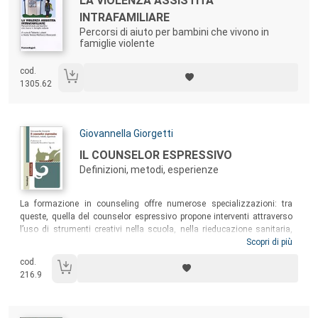
LA VIOLENZA ASSISTITA
INTRAFAMILIARE
Percorsi di aiuto per bambini che vivono in
famiglie violente
cod.
1305.62
Autori:
Giovannella Giorgetti
Titolo:
IL COUNSELOR ESPRESSIVO
Definizioni, metodi, esperienze
Sommario:
La formazione in counseling offre numerose specializzazioni: tra
queste, quella del counselor espressivo propone interventi attraverso
l’uso di strumenti creativi nella scuola, nella rieducazione sanitaria,
nella riabilitazione e nel vasto panorama della relazione d’aiuto. Il
Scopri di più
volume offre una descrizione esaustiva di questo particolare
cod.
professionista che collega le competenze e le abilità di counseling con
216.9
il variegato mondo dell’arte e della creatività.