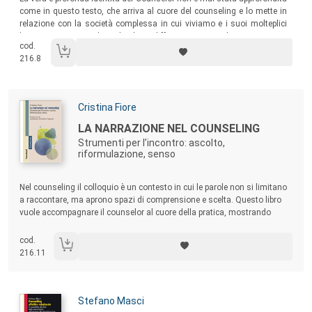
come in questo testo, che arriva al cuore del counseling e lo mette in
relazione con la società complessa in cui viviamo e i suoi molteplici
bisogni emergenti, che richiedono differenti risposte di orientamento,
cod.
supporto e guida.
216.8
Autori:
Cristina Fiore
Titolo:
LA NARRAZIONE NEL COUNSELING
Strumenti per l’incontro: ascolto,
riformulazione, senso
Sommario:
Nel counseling il colloquio è un contesto in cui le parole non si limitano
a raccontare, ma aprono spazi di comprensione e scelta. Questo libro
vuole accompagnare il counselor al cuore della pratica, mostrando
come si ascolta davvero, come si riformula senza invadere, quali
mosse evitare, come restituire in modo preciso e dignitoso.
cod.
216.11
Autori:
Stefano Masci