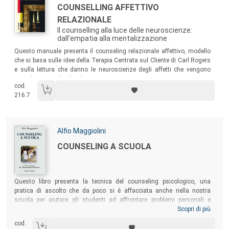
Titolo:
COUNSELLING AFFETTIVO
RELAZIONALE
Il counselling alla luce delle neuroscienze:
dall’empatia alla mentalizzazione
Sommario:
Questo manuale presenta il counseling relazionale affettivo, modello
che si basa sulle idee della Terapia Centrata sul Cliente di Carl Rogers
e sulla lettura che danno le neuroscienze degli affetti che vengono
scambiati tra individui che entrano in un rapporto stretto.
cod.
216.7
Autori:
Alfio Maggiolini
Titolo:
COUNSELING A SCUOLA
Sommario:
Questo libro presenta la tecnica del counseling psicologico, una
pratica di ascolto che da poco si è affacciata anche nella nostra
scuola per aiutare gli studenti ad affrontare problemi personali e
scolastici. Oltre ai colloqui individuali con gli studenti, vengono
Scopri di più
illustrate esperienze di counseling alle classi e di consulenza indiretta
cod.
agli insegnanti. Il volume è rivolto a insegnanti, psicologi e