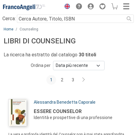
Menu
Cerca:
Main content
Home
Counseling
LIBRI DI COUNSELING
La ricerca ha estratto dal catalogo
30 titoli
Ordina per
1
2
3
Autori:
Alessandra Benedetta Caporale
Titolo:
ESSERE COUNSELOR
Identità e prospettive di una professione
Sommario:
La vera e profonda identità del Counselor non è mai stata approfondita