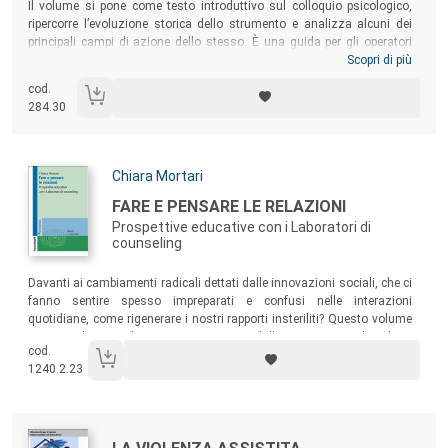
Sommario:
Il volume si pone come testo introduttivo sul colloquio psicologico,
ripercorre l’evoluzione storica dello strumento e analizza alcuni dei
principali campi di azione dello stesso. È una guida per gli operatori
sociali che quotidianamente si trovano a intervenire nelle relazioni
Scopri di più
d’aiuto. Il colloquio nasce come forma di indagine in cui la raccolta dei
cod.
dati avviene attraverso un processo di comunicazione verbale e che
284.30
permette di raccogliere elementi su singoli individui e su gruppi. Dopo
un’introduzione teorica, che illustra anche il percorso storico del
colloquio, sono presentati diversi campi d’applicazione e interventi
specifici, con varie esemplificazioni e alcuni casi clinici.
Autori:
Chiara Mortari
Titolo:
FARE E PENSARE LE RELAZIONI
Prospettive educative con i Laboratori di
counseling
Sommario:
Davanti ai cambiamenti radicali dettati dalle innovazioni sociali, che ci
fanno sentire spesso impreparati e confusi nelle interazioni
quotidiane, come rigenerare i nostri rapporti insteriliti? Questo volume
propone elementi di orientamento, presi dalle scienze psicologiche e
cod.
dalla pratica professionale del counseling di gruppo, per imparare a
1240.2.23
costruire relazioni positive, produttive di comportamenti empatici e
sensibilità etica.
Autori:
Titolo: