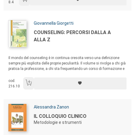
8.4
psicopedagogisti che lavorano con adolescenti nelle scuole e che
vogliono aumentare la propria consapevolezza e competenza
comunicativa e sviluppare la capacità di ascoltare gli studenti per
aiutarli ad affrontare le loro difficoltà.
Autori:
Giovannella Giorgetti
Titolo:
COUNSELING: PERCORSI DALLA A
ALLA Z
Sommario:
Il mondo del counseling è in continua crescita verso una definizione
sempre più esplicita delle proprie peculiarità. Il volume si rivolge a chi già
pratica la professione, a chi sta frequentando un corso di formazione e
sta costruendo la sua identità professionale, alle altre figure del mondo
della relazione d’aiuto, ma anche a chi desidera riflettere, porsi domande
cod.
e, magari, trovare qualche risposta.
216.10
Autori:
Alessandra Zanon
Titolo:
IL COLLOQUIO CLINICO
Metodologie e strumenti