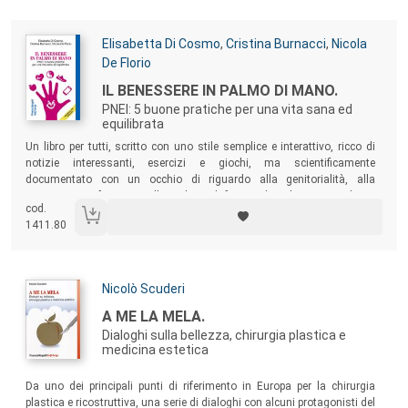
delle maggiori cause (obesità, diabete, ipertensione e malattie
cardiovascolari…).
Autori:
Elisabetta Di Cosmo
,
Cristina Burnacci
,
Nicola
De Florio
Titolo:
IL BENESSERE IN PALMO DI MANO.
PNEI: 5 buone pratiche per una vita sana ed
equilibrata
Sommario:
Un libro per tutti, scritto con uno stile semplice e interattivo, ricco di
notizie interessanti, esercizi e giochi, ma scientificamente
documentato con un occhio di riguardo alla genitorialità, alla
primissima infanzia e alla salute al femminile. Alcune semplici e
cod.
buone pratiche vi metteranno nelle condizioni di ritrovare equilibrio e
1411.80
benessere per una vita sorridente e longeva.
Autori:
Nicolò Scuderi
Titolo:
A ME LA MELA.
Dialoghi sulla bellezza, chirurgia plastica e
medicina estetica
Sommario:
Da uno dei principali punti di riferimento in Europa per la chirurgia
plastica e ricostruttiva, una serie di dialoghi con alcuni protagonisti del