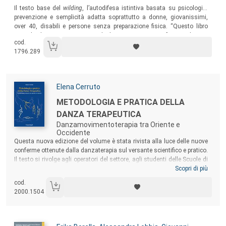
Sommario:
Il testo base del
wilding
, l’autodifesa istintiva basata su psicologia,
prevenzione e semplicità adatta soprattutto a donne, giovanissimi,
over 40, disabili e persone senza preparazione fisica. “Questo libro
aiuta la donna, prima vittima degli aggressori, a trasformare la sua
cod.
paura in energia positiva per reagire e difendersi”.
1796.289
Autori:
Elena Cerruto
Titolo:
METODOLOGIA E PRATICA DELLA
DANZA TERAPEUTICA
Danzamovimentoterapia tra Oriente e
Occidente
Sommario:
Questa nuova edizione del volume è stata rivista alla luce delle nuove
conferme ottenute dalla danzaterapia sul versante scientifico e pratico.
Il testo si rivolge agli operatori del settore, agli studenti delle Scuole di
formazione in Danzamovimentoterapia, ma anche a chi si accosta per
Scopri di più
la prima volta a questa disciplina ed è interessato a scoprirne le origini
cod.
storiche e teoriche, le radici metodologiche e gli sviluppi particolari che
2000.1504
l’autrice ha elaborato.