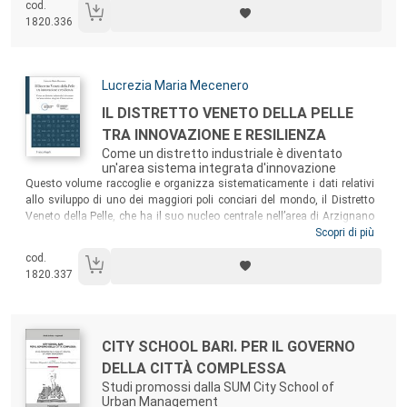
cod.
innovazione territoriale dove i diversi attori – imprese, ricerca,
1820.336
istituzioni ed esperti – possono collaborare e mettere a fattor comune
le proprie competenze per sviluppare nuove tecnologie (processi o
servizi), mercati e soluzioni sostenibili.
Autori:
Lucrezia Maria Mecenero
Titolo:
IL DISTRETTO VENETO DELLA PELLE
TRA INNOVAZIONE E RESILIENZA
Come un distretto industriale è diventato
un'area sistema integrata d'innovazione
Sommario:
Questo volume raccoglie e organizza sistematicamente i dati relativi
allo sviluppo di uno dei maggiori poli conciari del mondo, il Distretto
Veneto della Pelle, che ha il suo nucleo centrale nell’area di Arzignano
e della Valle del Chiampo, nel vicentino. Il testo si focalizza in
Scopri di più
particolare sugli ultimi vent’anni, prendendo per la prima volta in
cod.
esame tutte le diverse anime che compongono questa realtà, e non
1820.337
solo l’industria conciaria in senso stretto.
Autori:
Titolo:
CITY SCHOOL BARI. PER IL GOVERNO
DELLA CITTÀ COMPLESSA
Studi promossi dalla SUM City School of
Urban Management