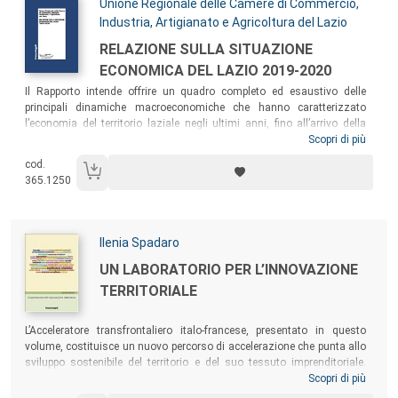
Autori:
Unione Regionale delle Camere di Commercio,
Industria, Artigianato e Agricoltura del Lazio
Titolo:
RELAZIONE SULLA SITUAZIONE
ECONOMICA DEL LAZIO 2019-2020
Sommario:
Il Rapporto intende offrire un quadro completo ed esaustivo delle
principali dinamiche macroeconomiche che hanno caratterizzato
l’economia del territorio laziale negli ultimi anni, fino all’arrivo della
pandemia Covid-19 nei primi mesi del 2020. L’emergenza
Scopri di più
epidemiologica e le conseguenti misure restrittive volte a contenere i
cod.
contagi hanno causato effetti dirompenti sull’economia del Paese, con
365.1250
ricadute ancora incerte sugli scenari futuri ma molto significative
sull’assetto economico del territorio, di cui è necessario tener conto
durante la lettura dei risultati esposti.
Autori:
Ilenia Spadaro
Titolo:
UN LABORATORIO PER L’INNOVAZIONE
TERRITORIALE
Sommario:
L’Acceleratore transfrontaliero italo-francese, presentato in questo
volume, costituisce un nuovo percorso di accelerazione che punta allo
sviluppo sostenibile del territorio e del suo tessuto imprenditoriale.
Nell’ambito dell’Acceleratore il concetto di quadrupla elica trova la sua
Scopri di più
collocazione ideale per sviluppare e creare un Laboratorio di