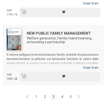
L’analisi della normativa e delle interviste a testimoni privilegiati, oltre
Scopri di più
alla somministrazione di un questionario alle amministrazioni
cod.
regionali, ha portato alla realizzazione di una classificazione
1791.15
tipologica delle regioni, evidenziandone le disomogeneità normative e
organizzative.
Autori:
Titolo:
NEW PUBLIC FAMILY MANAGEMENT
Welfare generativo, Family mainstreaming,
networking e partnership
Sommario:
Il volume prefigura le amministrazioni family oriented che posizionano
baricentricamente le politiche sul benessere familiare al centro delle
proprie attività. In questo nuovo contesto culturale si delinea il modello
di amministrazione del “New Public Family Management” che
Scopri di più
implementa nuovi strumenti di gestione delle politiche familiari quali le
cod.
certificazioni familiari, i distretti famiglia, i marchi e gli standard
1801.38
famiglia, le premialità, la sussidiarietà orizzontale, ecc.
1
2
3
4
5