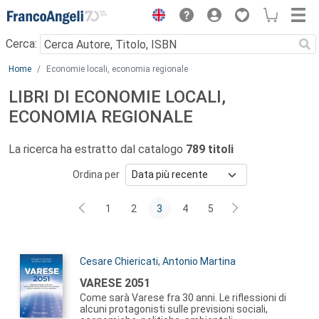
Menu
Cerca:
Main content
Home
Economie locali, economia regionale
LIBRI DI ECONOMIE LOCALI,
ECONOMIA REGIONALE
La ricerca ha estratto dal catalogo
789 titoli
Ordina per
1
2
3
4
5
Autori:
Cesare Chiericati
,
Antonio Martina
Titolo:
VARESE 2051
Come sarà Varese fra 30 anni. Le riflessioni di
alcuni protagonisti sulle previsioni sociali,