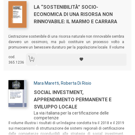
Autori:
Titolo:
LA “SOSTENIBILITÀ” SOCIO-
ECONOMICA DI UNA RISORSA NON
RINNOVABILE: IL MARMO E CARRARA
Sommario:
L’estrazione sostenibile di una risorsa naturale non rinnovabile sembra
davvero un ossimoro, ma può costituire un processo volto a
promuovere un benessere duraturo per la popolazione locale. Il volume
fa il punto sia sulla situazione socio-economica di Carrara sia sulla
cod.
filiera locale del marmo, proponendo linee guida, anche innovative, per
365.1236
le politiche di regolamentazione dell’attività estrattiva.
Autori:
Mara Maretti
,
Roberta Di Risio
Titolo:
SOCIAL INVESTMENT,
APPRENDIMENTO PERMANENTE E
SVILUPPO LOCALE
La via italiana per la certificazione delle
competenze
Sommario:
Il volume illustra i risultati di un’indagine condotta tra il 2018 e il 2019
sui meccanismi di strutturazione dei sistemi regionali di certificazione
delle competenze riconducibili alle strategie di social investment.