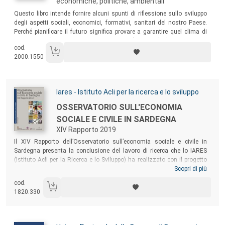
economiche, politiche, ambientali
Sommario:
Questo libro intende fornire alcuni spunti di riflessione sullo sviluppo
degli aspetti sociali, economici, formativi, sanitari del nostro Paese.
Perché pianificare il futuro significa provare a garantire quel clima di
correttezza che si conviene a una comunità in cui gli abitanti, nativi e
cod.
non, si sono sempre distinti per educazione, empatia, solidarietà e
2000.1550
accoglienza.
Autori:
Iares - Istituto Acli per la ricerca e lo sviluppo
Titolo:
OSSERVATORIO SULL'ECONOMIA
SOCIALE E CIVILE IN SARDEGNA
XIV Rapporto 2019
Sommario:
Il XIV Rapporto dell’Osservatorio sull’economia sociale e civile in
Sardegna presenta la conclusione del lavoro di ricerca che lo IARES
(Istituto Acli per la Ricerca e lo Sviluppo) ha realizzato con il progetto
“Analisi per indicatori complessi del Capitale Sociale e delle Condizioni
Scopri di più
Economiche (povertà) della Sardegna”. Il lavoro offre una descrizione
cod.
inedita della Sardegna, su cui ragionare per immaginarne tendenze,
1820.330
scenari imminenti e nuove strategie di crescita.