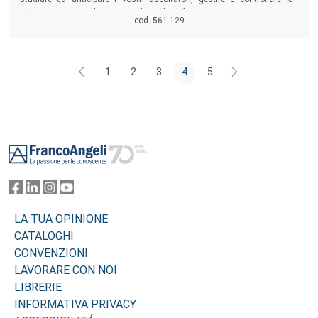
obiezioni, scrivere lettere e parlare al telefono, prestare attenzione ai
cod. 561.129
segnali verbali e quelli del corpo...
1
2
3
4
5
Footer
LA TUA OPINIONE
CATALOGHI
CONVENZIONI
LAVORARE CON NOI
LIBRERIE
INFORMATIVA PRIVACY