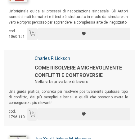
Sommario:
Un’originale guida ai processi di negoziazione sindacale. Gli Autori
sono dei noti formatori e il testo è strutturato in modo da simulare un
vero e proprio percorso per apprendere la complessa arte del negoziato.
cod.
1060.151
Autori:
Charles P. Lickson
Titolo:
COME RISOLVERE AMICHEVOLMENTE
CONFLITTI E CONTROVERSIE
Nella vita privata e di lavoro
Sommario:
Una guida pratica, concreta per risolvere positivamente qualsiasi tipo
di conflitto, dai più semplici e banali a quelli che possono avere le
conseguenze più rilevanti!
cod.
1796.110
Autori:
Jon Scott
,
Eileen M. Flanigan