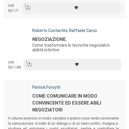
cod.
561.71
Autori:
Roberto Costantini
,
Raffaele Carso
Titolo:
NEGOZIAZIONE.
Come trasformare le tecniche negoziali in
abilità istintive
cod.
561.188
Autori:
Patrick Forsyth
Titolo:
COME COMUNICARE IN MODO
CONVINCENTE ED ESSERE ABILI
NEGOZIATORI
Sommario:
Il volume esamina in modo semplice e pratico cosa rende convincente
la comucazione: si tratti di un dialogo o di un testo scritto. Insegna a:
studiare ed anticipare i vostri ascoltatori, gestire e controllare le