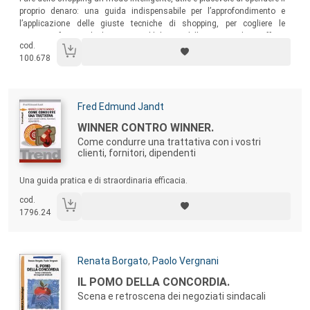
proprio denaro: una guida indispensabile per l’approfondimento e
l’applicazione delle giuste tecniche di shopping, per cogliere le
occasioni favorevoli, districarsi nel labirinto delle varie vendite e offerte
cod.
speciali, ed evitare trappole e raggiri.
100.678
Autori:
Fred Edmund Jandt
Titolo:
WINNER CONTRO WINNER.
Come condurre una trattativa con i vostri
clienti, fornitori, dipendenti
Sommario:
Una guida pratica e di straordinaria efficacia.
cod.
1796.24
Autori:
Renata Borgato
,
Paolo Vergnani
Titolo:
IL POMO DELLA CONCORDIA.
Scena e retroscena dei negoziati sindacali