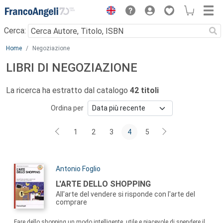
Menu
Cerca:
Main content
Home
Negoziazione
LIBRI DI NEGOZIAZIONE
La ricerca ha estratto dal catalogo
42 titoli
Ordina per
1
2
3
4
5
Autori:
Antonio Foglio
Titolo:
L'ARTE DELLO SHOPPING
All'arte del vendere si risponde con l'arte del
comprare
Sommario:
Fare dello shopping un modo intelligente, utile e piacevole di spendere il