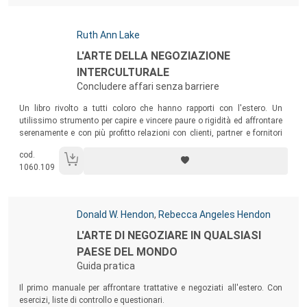
Autori:
Ruth Ann Lake
Titolo:
L'ARTE DELLA NEGOZIAZIONE
INTERCULTURALE
Concludere affari senza barriere
Sommario:
Un libro rivolto a tutti coloro che hanno rapporti con l'estero. Un
utilissimo strumento per capire e vincere paure o rigidità ed affrontare
serenamente e con più profitto relazioni con clienti, partner e fornitori
internazionali.
cod.
1060.109
Autori:
Donald W. Hendon
,
Rebecca Angeles Hendon
Titolo:
L'ARTE DI NEGOZIARE IN QUALSIASI
PAESE DEL MONDO
Guida pratica
Sommario:
Il primo manuale per affrontare trattative e negoziati all'estero. Con
esercizi, liste di controllo e questionari.