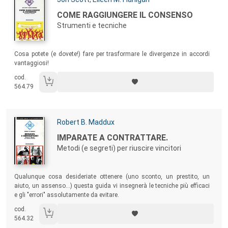
Titolo:
COME RAGGIUNGERE IL CONSENSO
Strumenti e tecniche
Sommario:
Cosa potete (e dovete!) fare per trasformare le divergenze in accordi
vantaggiosi!
cod.
564.79
Autori:
Robert B. Maddux
Titolo:
IMPARATE A CONTRATTARE.
Metodi (e segreti) per riuscire vincitori
Sommario:
Qualunque cosa desideriate ottenere (uno sconto, un prestito, un
aiuto, un assenso...) questa guida vi insegnerà le tecniche più efficaci
e gli "errori" assolutamente da evitare.
cod.
564.32