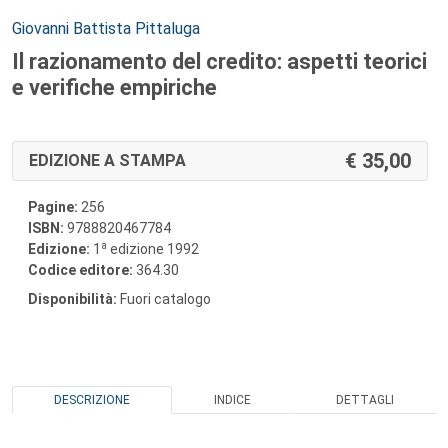
Autori:
Giovanni Battista Pittaluga
Il razionamento del credito: aspetti teorici
e verifiche empiriche
35,00
EDIZIONE A STAMPA
Pagine:
256
ISBN:
9788820467784
a
Edizione:
1
edizione 1992
Codice editore:
364.30
Disponibilità:
Fuori catalogo
DESCRIZIONE
INDICE
DETTAGLI