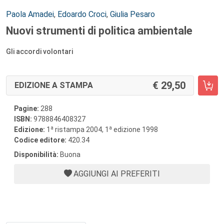
Autori:
Paola Amadei
,
Edoardo Croci
,
Giulia Pesaro
Nuovi strumenti di politica ambientale
Gli accordi volontari
29,50
EDIZIONE A STAMPA
Pagine:
288
ISBN:
9788846408327
a
a
Edizione:
1
ristampa 2004, 1
edizione 1998
Codice editore:
420.34
Disponibilità:
Buona
AGGIUNGI AI PREFERITI