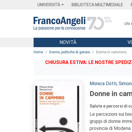
Menu
Main content
Footer
Menu
UNIVERSITÀ
BIBLIOTECA MULTIMEDIALE
chi
NOVITÀ
V
Main content
Home
Donne, politiche di genere
Donne in cammino.
CHIUSURA ESTIVA: LE NOSTRE SPEDIZ
Autori:
Monica Dotti
,
Simon
Donne in ca
Salute e percorsi di 
Le percezioni sui bis
gruppi di donne immig
provincia di Modena.