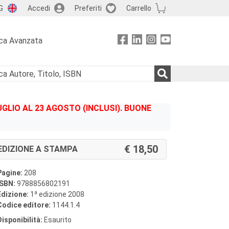
G
Accedi
Preferiti
Carrello
ca Avanzata
GLIO AL 23 AGOSTO (INCLUSI). BUONE
18,50
EDIZIONE A STAMPA
Pagine:
208
ISBN:
9788856802191
a
Edizione:
1
edizione 2008
Codice editore:
1144.1.4
Disponibilità:
Esaurito