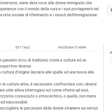
e interviste, viene data voce alle donne immigrate che
perienze con il mondo della cura e i suoi protagonisti nel
a rete sociale di riferimento e i vissuti dell’immigrazione.
DETTAGLI
RASSEGNA STAMPA
A
passato ricco di tradizioni, storia e cultura ed un
rospettive diverse.
 cultura d'origine lasciata alle spalle ed una nuova alla
 le culture altre, è necessario confrontarsi con i diversi
are utile allora interrogarsi sul come riferirsi ad essi,
n orizzonte conosciuto o etnocentrico, o quello, non meno
 ed inaccessibili.
ccogliere le percezioni delle donne straniere sui servizi