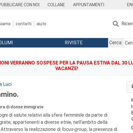
EN
PUBBLICARE CON NOI
COLLANE
APPUNTAMENTI
Ricer
 siamo
contatti
aiuto
OLUMI
RIVISTE
Cerca:
IONI VERRANNO SOSPESE PER LA PAUSA ESTIVA DAL 30 LU
VACANZE!
a Luci
mmino.
cura di donne immigrate
ogni di salute relativi alla sfera femminile da parte di
rate, appartenenti a diverse etnie, nell’ambito della
 Attraverso la realizzazione di
focus-group
,
la presenza di