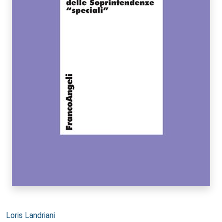
Autori:
Loris Landriani