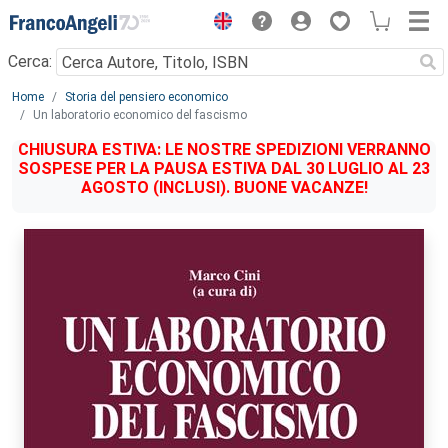
Menu
Cerca:
Main content
Home
Storia del pensiero economico
Un laboratorio economico del fascismo
CHIUSURA ESTIVA: LE NOSTRE SPEDIZIONI VERRANNO
SOSPESE PER LA PAUSA ESTIVA DAL 30 LUGLIO AL 23
AGOSTO (INCLUSI). BUONE VACANZE!