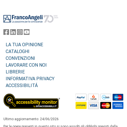
Footer
LA TUA OPINIONE
CATALOGHI
CONVENZIONI
LAVORARE CON NOI
LIBRERIE
INFORMATIVA PRIVACY
ACCESSIBILITÁ
Ultimo aggiornamento: 24/06/2026
Per le opere presenti in questo sito si sono assolti gli obblighi previsti dalla