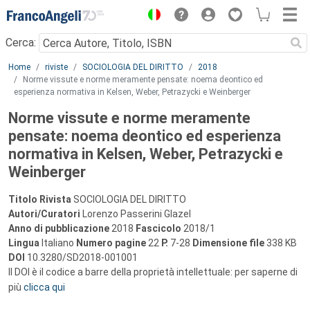
Menu
Cerca:
Main content
Home
riviste
SOCIOLOGIA DEL DIRITTO
2018
Norme vissute e norme meramente pensate: noema deontico ed
esperienza normativa in Kelsen, Weber, Petrazycki e Weinberger
Norme vissute e norme meramente
pensate: noema deontico ed esperienza
normativa in Kelsen, Weber, Petrazycki e
Weinberger
Titolo Rivista
SOCIOLOGIA DEL DIRITTO
Autori/Curatori
Lorenzo Passerini Glazel
Anno di pubblicazione
2018
Fascicolo
2018/1
Lingua
Italiano
Numero pagine
22
P.
7-28
Dimensione file
338 KB
DOI
10.3280/SD2018-001001
Il DOI è il codice a barre della proprietà intellettuale: per saperne di
più
clicca qui