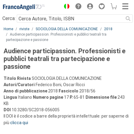
Menu
Cerca:
Main content
Home
riviste
SOCIOLOGIA DELLA COMUNICAZIONE
2018
Audience participassion. Professionisti e pubblici teatrali tra
partecipazione e passione
Audience participassion. Professionisti e
pubblici teatrali tra partecipazione e
passione
Titolo Rivista
SOCIOLOGIA DELLA COMUNICAZIONE
Autori/Curatori
Federico Boni, Oscar Ricci
Anno di pubblicazione
2018
Fascicolo
2018/56
Lingua
Italiano
Numero pagine
17
P.
65-81
Dimensione file
243
KB
DOI
10.3280/SC2018-056005
Il DOI è il codice a barre della proprietà intellettuale: per saperne di
più
clicca qui