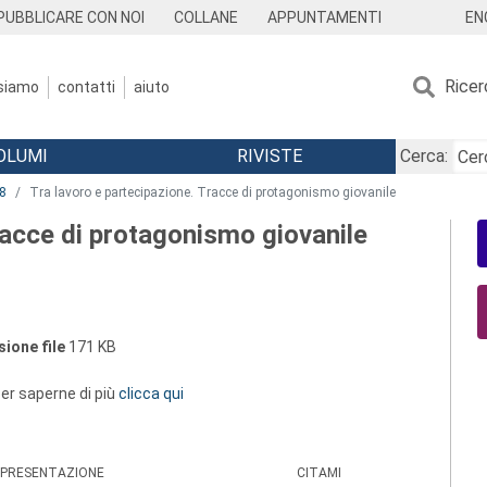
EN
PUBBLICARE CON NOI
COLLANE
APPUNTAMENTI
Ricer
 siamo
contatti
aiuto
OLUMI
RIVISTE
Cerca:
8
Tra lavoro e partecipazione. Tracce di protagonismo giovanile
racce di protagonismo giovanile
ione file
171 KB
 per saperne di più
clicca qui
PRESENTAZIONE
CITAMI