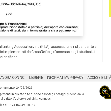
 Linking Association, Inc (PILA), associazione indipendente e
ogici implementati da CrossRef.org) l’accesso degli studiosi ai
scientifiche.
LAVORA CON NOI
LIBRERIE
INFORMATIVA PRIVACY
ACCESSIBILIT
iornamento: 24/06/2026
 presenti in questo sito si sono assolti gli obblighi previsti dalla
l diritto d'autore e sui diritti connessi.
i s.r.l. P.IVA 04949880159