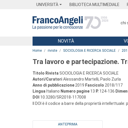
Menu
Main content
Footer
Menu
UNIVERSITÀ
BIBLIOTECA MULTIMEDIALE
chi
NOVITÀ
V
Main content
Home
riviste
SOCIOLOGIA E RICERCA SOCIALE
201
Tra lavoro e partecipazione. T
Titolo Rivista
SOCIOLOGIA E RICERCA SOCIALE
Autori/Curatori
Alessandro Martelli, Paolo Zurla
Anno di pubblicazione
2019
Fascicolo
2018/117
Lingua
Italiano
Numero pagine
13
P.
124-136
Dimens
DOI
10.3280/SR2018-117008
Il DOI è il codice a barre della proprietà intellettuale:
ANTEPRIMA