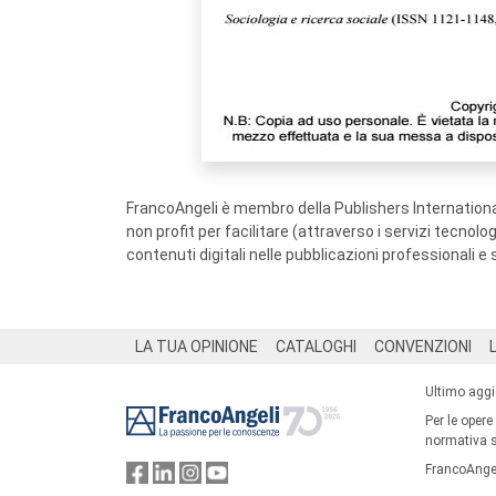
FrancoAngeli è membro della Publishers International
non profit per facilitare (attraverso i servizi tecnol
contenuti digitali nelle pubblicazioni professionali e 
Footer
LA TUA OPINIONE
CATALOGHI
CONVENZIONI
Ultimo agg
Per le opere
normativa su
FrancoAngel