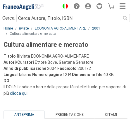
Menu
Cerca:
Main content
Home
riviste
ECONOMIA AGRO-ALIMENTARE
2001
Cultura alimentare e mercato
Cultura alimentare e mercato
Titolo Rivista
ECONOMIA AGRO-ALIMENTARE
Autori/Curatori
Ettore Bove, Gaetana Senatore
Anno di pubblicazione
2004
Fascicolo
2001/2
Lingua
Italiano
Numero pagine
12
P.
Dimensione file
40 KB
DOI
Il DOI è il codice a barre della proprietà intellettuale: per saperne di
più
clicca qui
ANTEPRIMA
PRESENTAZIONE
CITAMI