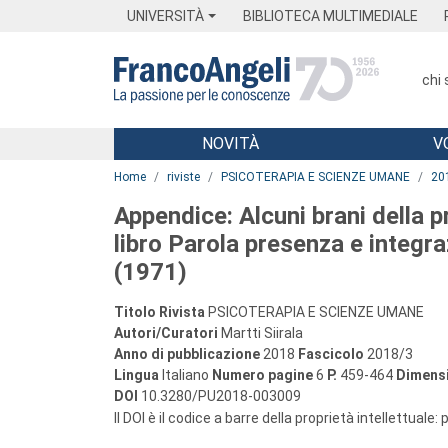
Menu
Main content
Footer
Menu
UNIVERSITÀ
BIBLIOTECA MULTIMEDIALE
chi
NOVITÀ
V
Main content
Home
riviste
PSICOTERAPIA E SCIENZE UMANE
20
Appendice: Alcuni brani della pr
libro Parola presenza e integr
(1971)
Titolo Rivista
PSICOTERAPIA E SCIENZE UMANE
Autori/Curatori
Martti Siirala
Anno di pubblicazione
2018
Fascicolo
2018/3
Lingua
Italiano
Numero pagine
6
P.
459-464
Dimensi
DOI
10.3280/PU2018-003009
Il DOI è il codice a barre della proprietà intellettuale: