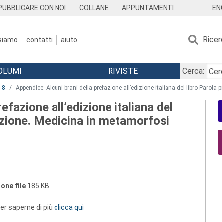
EN
PUBBLICARE CON NOI
COLLANE
APPUNTAMENTI
Ricer
 siamo
contatti
aiuto
OLUMI
RIVISTE
Cerca:
18
Appendice: Alcuni brani della prefazione all’edizione italiana del libro Parol
efazione all’edizione italiana del
azione. Medicina in metamorfosi
one file
185 KB
 per saperne di più
clicca qui