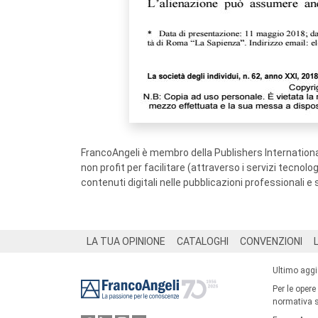
FrancoAngeli è membro della Publishers International
non profit per facilitare (attraverso i servizi tecnol
contenuti digitali nelle pubblicazioni professionali e 
Footer
LA TUA OPINIONE
CATALOGHI
CONVENZIONI
Ultimo agg
Per le opere
normativa su