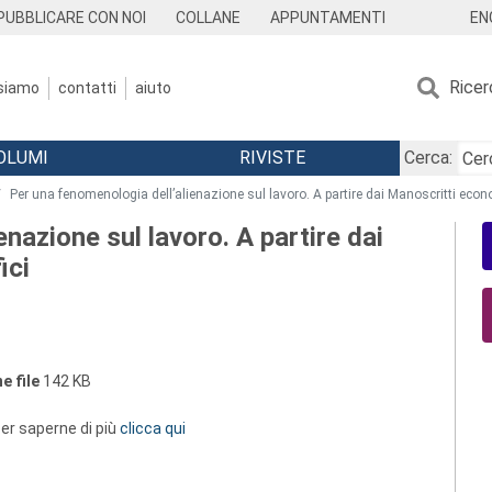
EN
PUBBLICARE CON NOI
COLLANE
APPUNTAMENTI
Ricer
 siamo
contatti
aiuto
OLUMI
RIVISTE
Cerca:
Per una fenomenologia dell’alienazione sul lavoro. A partire dai Manoscritti econo
nazione sul lavoro. A partire dai
ici
e file
142 KB
 per saperne di più
clicca qui