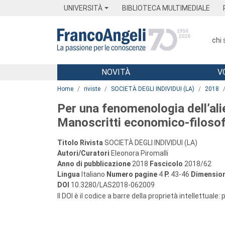
Menu
Main content
Footer
Menu
UNIVERSITÀ
BIBLIOTECA MULTIMEDIALE
chi
NOVITÀ
V
Main content
Home
riviste
SOCIETÀ DEGLI INDIVIDUI (LA)
2018
Per una fenomenologia dell’alie
Manoscritti economico-filosof
Titolo Rivista
SOCIETÀ DEGLI INDIVIDUI (LA)
Autori/Curatori
Eleonora Piromalli
Anno di pubblicazione
2018
Fascicolo
2018/62
Lingua
Italiano
Numero pagine
4
P.
43-46
Dimension
DOI
10.3280/LAS2018-062009
Il DOI è il codice a barre della proprietà intellettuale: