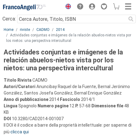
Menu
Cerca:
Main content
Home
riviste
CADMO
2014
Actividades conjuntas e imágenes de la relación abuelos-nietos vista por
los nietos: una perspectiva intercultural
Actividades conjuntas e imágenes de la
relación abuelos-nietos vista por los
nietos: una perspectiva intercultural
Titolo Rivista
CADMO
Autori/Curatori
Anuncibay Raquel de la Fuente, Bernal Jerónimo
González, Santos Josefa González, Bernal Enrique González
Anno di pubblicazione
2014
Fascicolo
2014/1
Lingua
Spagnolo
Numero pagine
12
P.
57-68
Dimensione file
48
KB
DOI
10.3280/CAD2014-001007
Il DOI è il codice a barre della proprietà intellettuale: per saperne di
più
clicca qui