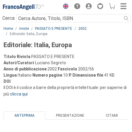
Menu
Cerca:
Main content
Home
riviste
PASSATO E PRESENTE
2002
Editoriale: Italia, Europa
Editoriale: Italia, Europa
Titolo Rivista
PASSATO E PRESENTE
Autori/Curatori
Luciano Segreto
Anno di pubblicazione
2002
Fascicolo
2002/56
Lingua
Italiano
Numero pagine
10
P.
Dimensione file
41 KB
DOI
Il DOI è il codice a barre della proprietà intellettuale: per saperne di
più
clicca qui
ANTEPRIMA
PRESENTAZIONE
CITAMI