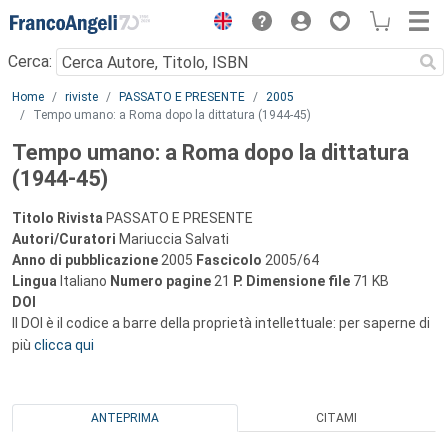
Menu
Cerca:
Main content
Home
riviste
PASSATO E PRESENTE
2005
Tempo umano: a Roma dopo la dittatura (1944-45)
Tempo umano: a Roma dopo la dittatura
(1944-45)
Titolo Rivista
PASSATO E PRESENTE
Autori/Curatori
Mariuccia Salvati
Anno di pubblicazione
2005
Fascicolo
2005/64
Lingua
Italiano
Numero pagine
21
P.
Dimensione file
71 KB
DOI
Il DOI è il codice a barre della proprietà intellettuale: per saperne di
più
clicca qui
ANTEPRIMA
CITAMI