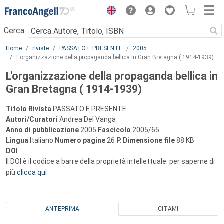
Menu
Cerca:
Main content
Home
riviste
PASSATO E PRESENTE
2005
L'organizzazione della propaganda bellica in Gran Bretagna ( 1914-1939)
L'organizzazione della propaganda bellica in
Gran Bretagna ( 1914-1939)
Titolo Rivista
PASSATO E PRESENTE
Autori/Curatori
Andrea Del Vanga
Anno di pubblicazione
2005
Fascicolo
2005/65
Lingua
Italiano
Numero pagine
26
P.
Dimensione file
88 KB
DOI
Il DOI è il codice a barre della proprietà intellettuale: per saperne di
più
clicca qui
ANTEPRIMA
CITAMI