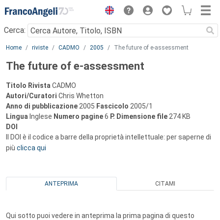
Menu
Cerca:
Main content
Home
riviste
CADMO
2005
The future of e-assessment
The future of e-assessment
Titolo Rivista
CADMO
Autori/Curatori
Chris Whetton
Anno di pubblicazione
2005
Fascicolo
2005/1
Lingua
Inglese
Numero pagine
6
P.
Dimensione file
274 KB
DOI
Il DOI è il codice a barre della proprietà intellettuale: per saperne di
più
clicca qui
ANTEPRIMA
CITAMI
Qui sotto puoi vedere in anteprima la prima pagina di questo