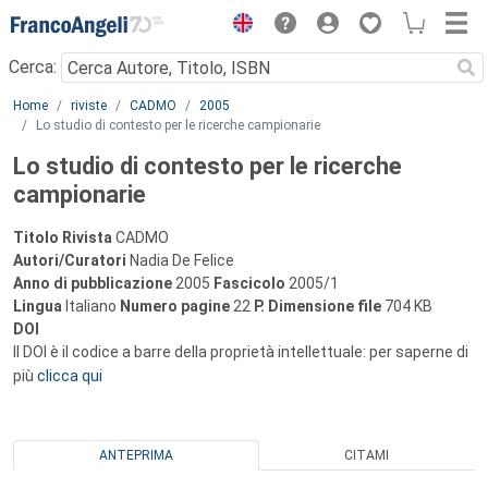
Menu
Cerca:
Main content
Home
riviste
CADMO
2005
Lo studio di contesto per le ricerche campionarie
Lo studio di contesto per le ricerche
campionarie
Titolo Rivista
CADMO
Autori/Curatori
Nadia De Felice
Anno di pubblicazione
2005
Fascicolo
2005/1
Lingua
Italiano
Numero pagine
22
P.
Dimensione file
704 KB
DOI
Il DOI è il codice a barre della proprietà intellettuale: per saperne di
più
clicca qui
ANTEPRIMA
CITAMI