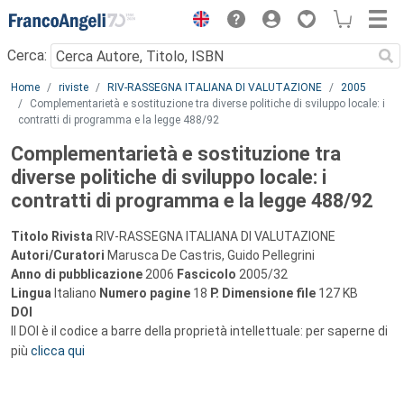
Menu
Cerca:
Main content
Home
riviste
RIV-RASSEGNA ITALIANA DI VALUTAZIONE
2005
Complementarietà e sostituzione tra diverse politiche di sviluppo locale: i
contratti di programma e la legge 488/92
Complementarietà e sostituzione tra
diverse politiche di sviluppo locale: i
contratti di programma e la legge 488/92
Titolo Rivista
RIV-RASSEGNA ITALIANA DI VALUTAZIONE
Autori/Curatori
Marusca De Castris, Guido Pellegrini
Anno di pubblicazione
2006
Fascicolo
2005/32
Lingua
Italiano
Numero pagine
18
P.
Dimensione file
127 KB
DOI
Il DOI è il codice a barre della proprietà intellettuale: per saperne di
più
clicca qui