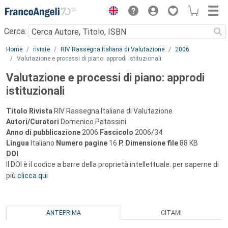
Menu
Cerca:
Main content
Home
riviste
RIV Rassegna Italiana di Valutazione
2006
Valutazione e processi di piano: approdi istituzionali
Valutazione e processi di piano: approdi
istituzionali
Titolo Rivista
RIV Rassegna Italiana di Valutazione
Autori/Curatori
Domenico Patassini
Anno di pubblicazione
2006
Fascicolo
2006/34
Lingua
Italiano
Numero pagine
16
P.
Dimensione file
88 KB
DOI
Il DOI è il codice a barre della proprietà intellettuale: per saperne di
più
clicca qui
ANTEPRIMA
CITAMI