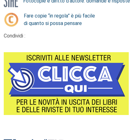
Fotocopie e diritto d’autore: domande e risposte
Fare copie “in regola” è più facile
di quanto si possa pensare
Condividi :
Footer