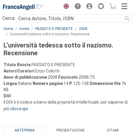
Menu
Cerca:
Main content
Home
riviste
PASSATO E PRESENTE
2008
L’università tedesca sotto il nazismo. Recensione
L’università tedesca sotto il nazismo.
Recensione
Titolo Rivista
PASSATO E PRESENTE
Autori/Curatori
Enzo Collotti
Anno di pubblicazione
2008
Fascicolo
2008/73
Lingua
Italiano
Numero pagine
14
P.
125-138
Dimensione file
76
KB
DOI
Il DOI è il codice a barre della proprietà intellettuale: per saperne di
più
clicca qui
ANTEPRIMA
PRESENTAZIONE
CITAMI