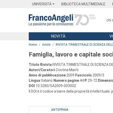
Menu
Main content
Footer
Menu
UNIVERSITÀ
BIBLIOTECA MULTIMEDIALE
chi
NOVITÀ
V
Main content
Home
riviste
RIVISTA TRIMESTRALE DI SCIENZA DEL
Famiglia, lavoro e capitale so
Titolo Rivista
RIVISTA TRIMESTRALE DI SCIENZA D
Autori/Curatori
Cristina Mariti
Anno di pubblicazione
2009
Fascicolo
2009/3
Lingua
Italiano
Numero pagine
44
P.
29-72
Dimensio
DOI
10.3280/SA2009-003002
Il DOI è il codice a barre della proprietà intellettuale:
ANTEPRIMA