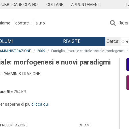
IT
PUBBLICARE CON NOI
COLLANE
APPUNTAMENTI
Rice
 siamo
contatti
aiuto
OLUMI
RIVISTE
Cerca:
L’AMMINISTRAZIONE
2009
Famiglia, lavoro e capitale sociale: morfogenesi 
ciale: morfogenesi e nuovi paradigmi
ELL’AMMINISTRAZIONE
ne file
764 KB
 per saperne di più
clicca qui
PRESENTAZIONE
CITAMI